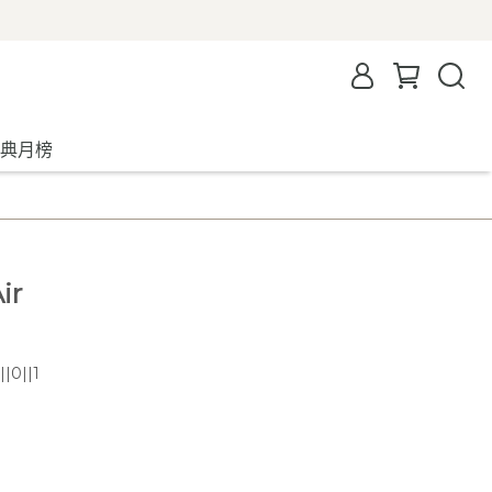
典月榜
ir
|0||1