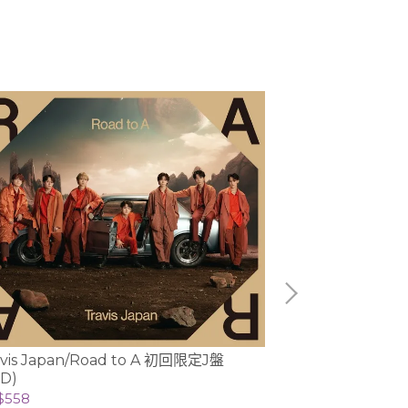
avis Japan/Road to A 初回限定J盤
近畿小子/P Al
CD)
$558
NT$508