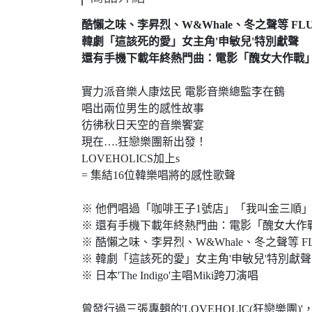
酷懶之味、李昇烈、W&Whale、冬之聲等 FL
韓劇「這該死的愛」女主角'申敏兒'特別獻聲
還有手機下載年終熱門曲：電影「醜女大作戰」主
實力派音樂人康炫民 電影音樂總監李在鶴
唱出兩位男生的感性故事
彷彿秋日天空的音樂饗宴
現在….狂戀樂團新出發！
LOVEHOLICS加上s
= 集結16位韓樂唱將的感性歌聲
※ 他們唱過「咖啡王子1號店」「我叫金三順
※ 還有手機下載年終熱門曲：電影「醜女大作戰」
※ 酷懶之味、李昇烈、W&Whale、冬之聲等 
※ 韓劇「這該死的愛」女主角'申敏兒'特別獻聲
※ 日本'The Indigo'主唱Miki跨刀演唱
曾發行過三張專輯的'LOVEHOLIC(狂戀樂團