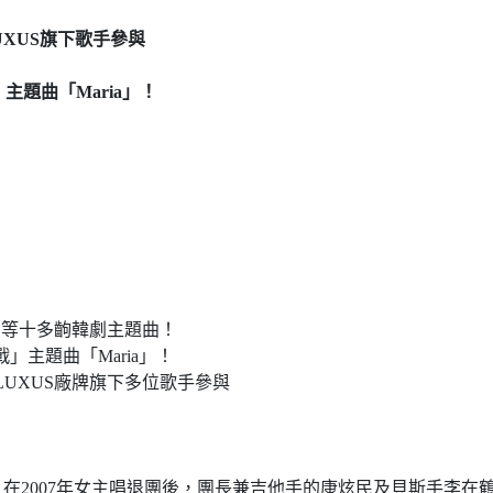
UXUS旗下歌手參與
題曲「Maria」！
」等十多齣韓劇主題曲！
主題曲「Maria」！
FLUXUS廠牌旗下多位歌手參與
)'，在2007年女主唱退團後，團長兼吉他手的康炫民及貝斯手李在