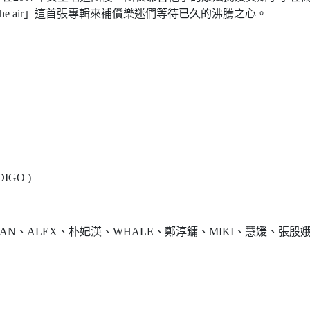
the air」這首張專輯來補償樂迷們等待已久的沸騰之心。
DIGO )
、HORAN、ALEX、朴妃渶、WHALE、鄭淳鏞、MIKI、慧媛、張殷