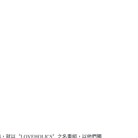
鶴，就以〝LOVEHOLICS〞之名重組，以他們獨