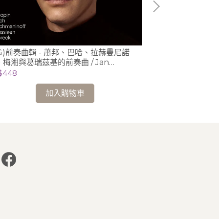
DG)前奏曲輯 - 蕭邦、巴哈、拉赫曼尼諾
(DG)前奏曲輯
、梅湘與葛瑞茲基的前奏曲 / Jan
夫、梅湘與葛瑞茲
sieckie 利謝茲基 (鋼琴)
Jan Lisiecki
$448
NT$1,319
加入購物車