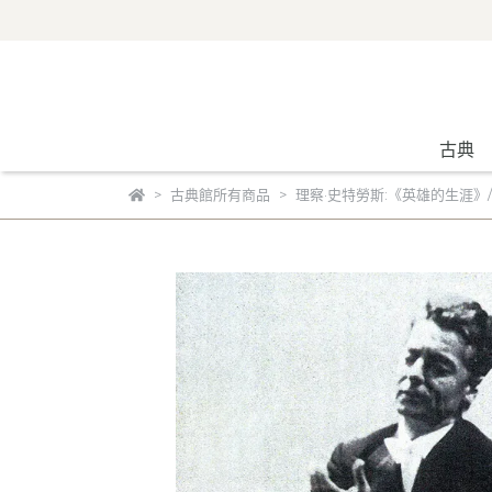
古典
古典館所有商品
理察·史特勞斯:《英雄的生涯》