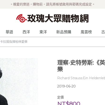
。親愛的樂迷，購物前，請先將帳號啟用與密碼完成設定。
華語
西洋
東洋
新品預購
風雲榜
古
/卡拉揚指揮柏林愛樂
理察·史特勞斯:《
樂
Richard Strauss:Ein Heldenl
2019-06-20
定價
NT$800