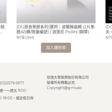
尉組
(DG原音黑膠系列)蕭邦：波蘭舞曲輯 (2片黑
(
膠/45轉/限量編號) / 波里尼 Pollini (鋼琴)
夫
Li
NT$1,949
NT
加入購物車
玫瑰大眾娛樂股份有限公司
版權所有轉載必究.
2)2579-5977
Copyright@g-music
一～週五 9:00-
:00-18:00，國定假日與