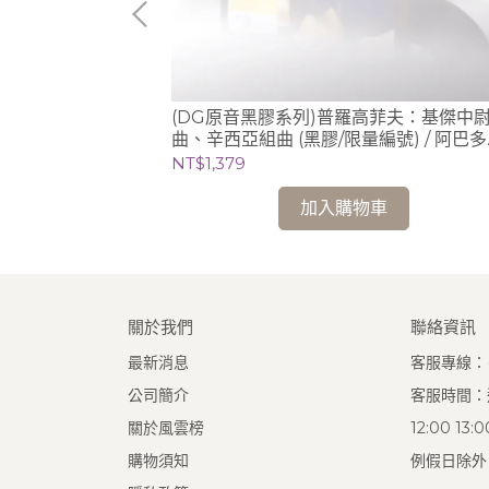
哈、拉赫曼尼諾
(DG原音黑膠系列)普羅高菲夫：基傑中
2片黑膠) /
曲、辛西亞組曲 (黑膠/限量編號) / 阿巴多
琴)
Claudio Abbado (指揮) 芝加哥交響樂團
NT$1,379
加入購物車
關於我們
聯絡資訊
最新消息
客服專線：(0
公司簡介
客服時間：週
關於風雲榜
12:00 13
購物須知
例假日除外