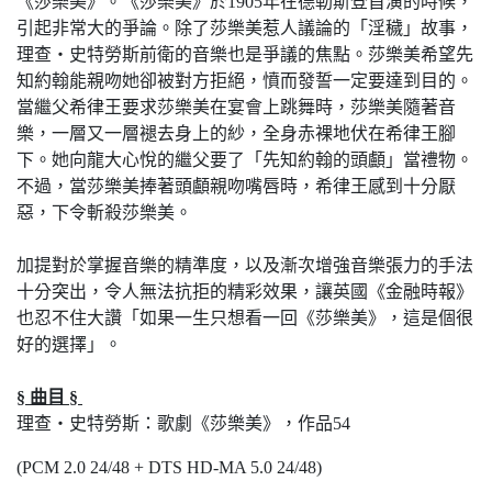
《莎樂美》。《莎樂美》於1905年在德勒斯登首演的時候，
引起非常大的爭論。除了莎樂美惹人議論的「淫穢」故事，
理查‧史特勞斯前衛的音樂也是爭議的焦點。莎樂美希望先
知約翰能親吻她卻被對方拒絕，憤而發誓一定要達到目的。
當繼父希律王要求莎樂美在宴會上跳舞時，莎樂美隨著音
樂，一層又一層褪去身上的紗，全身赤裸地伏在希律王腳
下。她向龍大心悅的繼父要了「先知約翰的頭顱」當禮物。
不過，當莎樂美捧著頭顱親吻嘴唇時，希律王感到十分厭
惡，下令斬殺莎樂美。
加提對於掌握音樂的精準度，以及漸次增強音樂張力的手法
十分突出，令人無法抗拒的精彩效果，讓英國《金融時報》
也忍不住大讚「如果一生只想看一回《莎樂美》，這是個很
好的選擇」。
§
曲
目
§
理查‧史特勞斯：歌劇《莎樂美》，作品54
(PCM 2.0 24/48 + DTS HD-MA 5.0 24/48)