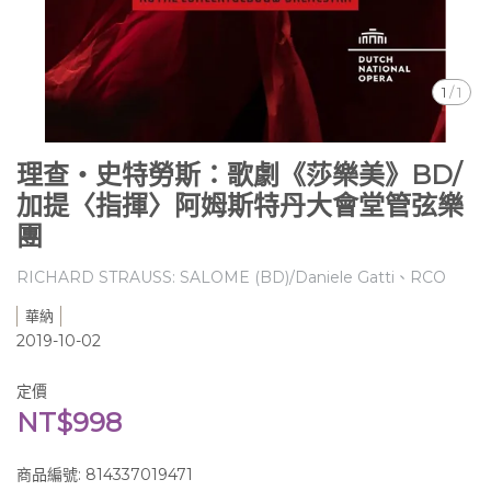
1
/
1
理查‧史特勞斯：歌劇《莎樂美》BD/
加提〈指揮〉阿姆斯特丹大會堂管弦樂
團
RICHARD STRAUSS: SALOME (BD)/Daniele Gatti、RCO
華納
2019-10-02
定價
NT$998
商品編號:
814337019471