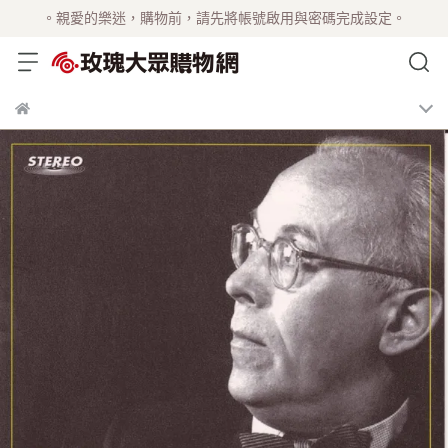
。親愛的樂迷，購物前，請先將帳號啟用與密碼完成設定。