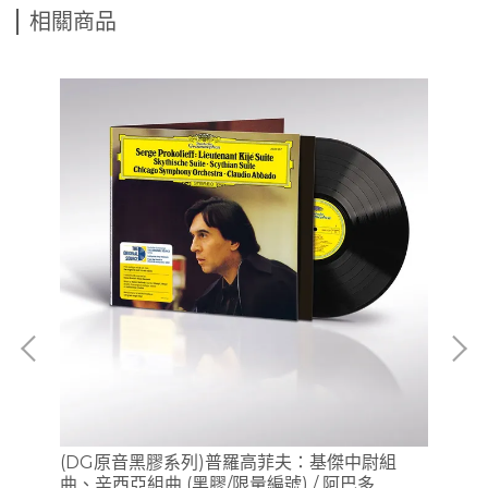
相關商品
提琴
(DG原音黑膠系列)普羅高菲夫：基傑中尉組
(
o)
曲、辛西亞組曲 (黑膠/限量編號) / 阿巴多
膠/