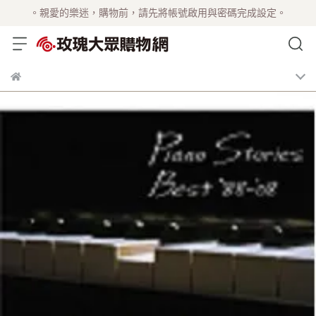
。親愛的樂迷，購物前，請先將帳號啟用與密碼完成設定。