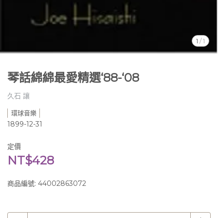
1
/
1
琴話綿綿最愛精選‘88-‘08
久石 讓
環球音樂
1899-12-31
定價
NT$428
商品編號:
44002863072