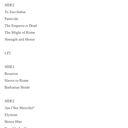
SIDE2
To Zucchabar
Patricide
The Emperor is Dead
The Might of Rome
Strength and Honor
LP2
SIDE1
Reunion
Slaves to Rome
Barbarian Horde
SIDE2
Am I Not Merciful?
Elysium
Honor Him