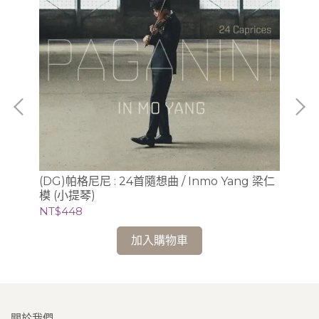
(DG)帕格尼尼 : 24首隨想曲 / Inmo Yang 梁仁
(L
模 (小提琴)
畫、
NT$448
NT
加入購物車
關於我們