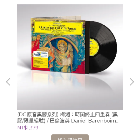
梁仁
(DG原音黑膠系列) 梅湘：時間終止四重奏 (黑
(
膠/限量編號) / 巴倫波英 Daniel Barenboim
膠/
(鋼琴)
芝
NT$1,379
NT