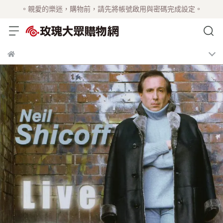
。親愛的樂迷，購物前，請先將帳號啟用與密碼完成設定。