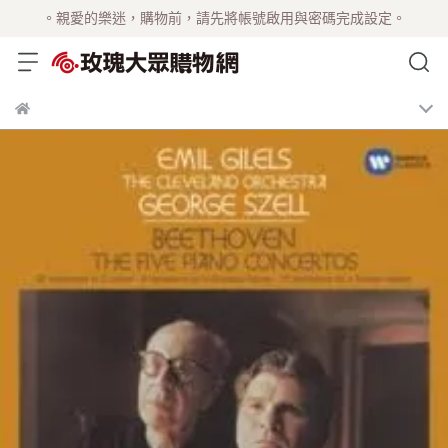
。親愛的樂迷，購物前，請先將帳號啟用與密碼完成設定。