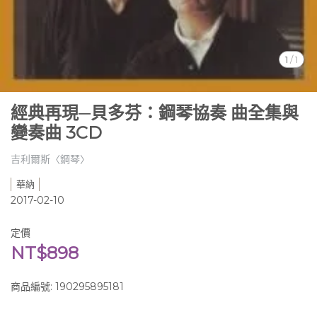
1
/
1
經典再現─貝多芬：鋼琴協奏 曲全集與
變奏曲 3CD
吉利爾斯〈鋼琴〉
華納
2017-02-10
定價
NT$898
商品編號:
190295895181