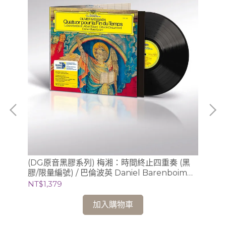
、
(DG原音黑膠系列) 梅湘：時間終止四重奏 (黑
(
膠/限量編號) / 巴倫波英 Daniel Barenboim
膠/
(鋼琴)
芝
NT$1,379
NT
加入購物車