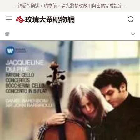
。親愛的樂迷，購物前，請先將帳號啟用與密碼完成設定。