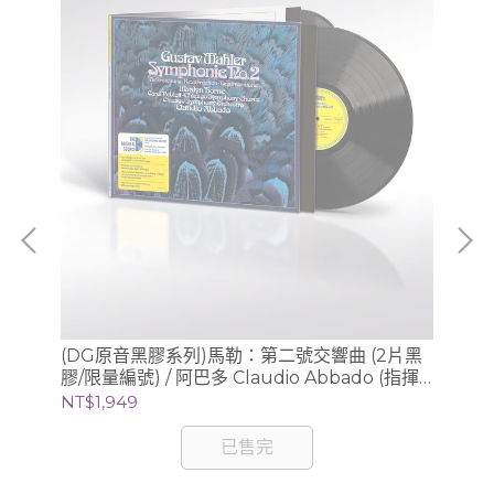
、
(DG原音黑膠系列)馬勒：第二號交響曲 (2片黑
(S
膠/限量編號) / 阿巴多 Claudio Abbado (指揮)
Sc
芝加哥交響樂團
錄音
NT$1,949
NT
已售完