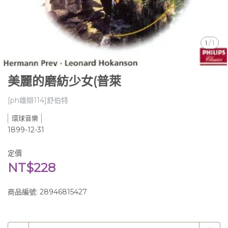
1
/
1
美麗的磨紡少女(普萊
[ph雄辯114]舒伯特
環球音樂
1899-12-31
定價
NT$228
商品編號:
28946815427