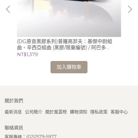
/
(DG原音黑膠系列)普羅高菲夫：基傑中尉組
(
曲、辛西亞組曲 (黑膠/限量編號) / 阿巴多
膠/
Claudio Abbado (指揮) 芝加哥交響樂團
芝
NT$1,379
NT
加入購物車
關於我們
最新消息
公司簡介
關於風雲榜
購物須知
隱私政策
客服中心
聯絡資訊
客服專線：(02)2579-5977