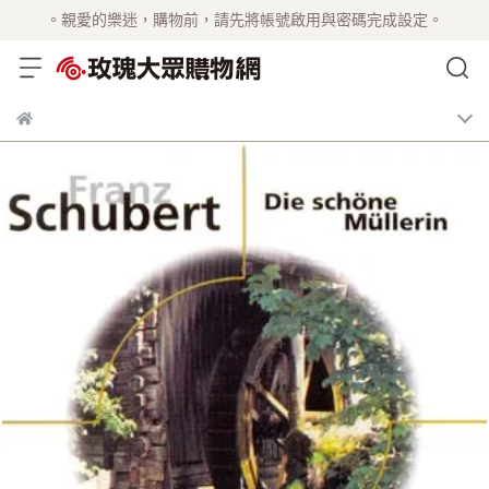
。親愛的樂迷，購物前，請先將帳號啟用與密碼完成設定。