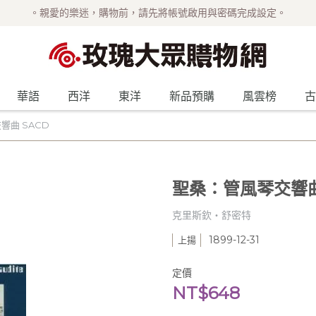
。親愛的樂迷，購物前，請先將帳號啟用與密碼完成設定。
華語
西洋
東洋
新品預購
風雲榜
古
響曲 SACD
聖桑：管風琴交響曲
克里斯欽‧舒密特
1899-12-31
上揚
定價
NT$648