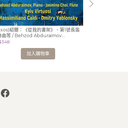
Naxos)紹爾：《從我的書架》、第1號長笛
(Naxos)帕費諾
曲等 / Behzod Abduraimov
Parfenov、Iu
ano)、 Jasmine Choi (flute)
$348
Massa
NT$348
加入購物車