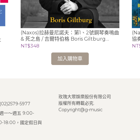
(Naxos)拉赫曼尼諾夫：第1、2號鋼琴奏鳴曲
(
& 死之島 / 吉爾特伯格 Boris Giltburg
協奏
t
(piano)
(pi
NT$348
NT
加入購物車
玫瑰大眾娛樂股份有限公司
版權所有轉載必究.
2)2579-5977
Copyright@g-music
一～週五 9:00-
:00-18:00，國定假日與