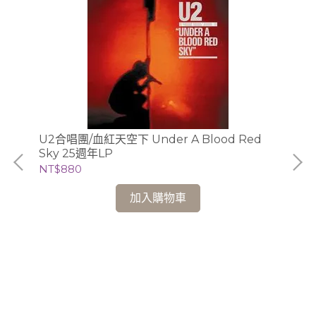
重生
U2合唱團/血紅天空下 Under A Blood Red
Sky 25週年LP
NT
NT$880
加入購物車
合唱
爾