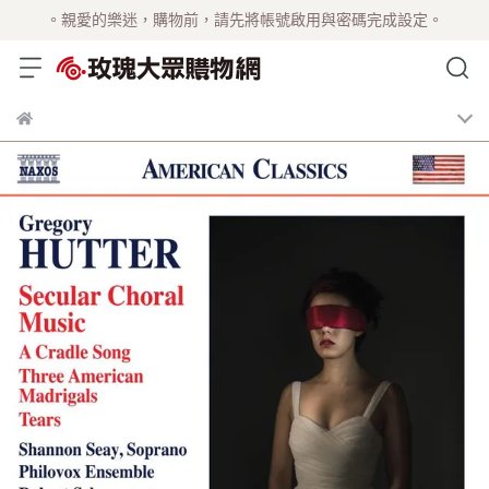
。親愛的樂迷，購物前，請先將帳號啟用與密碼完成設定。