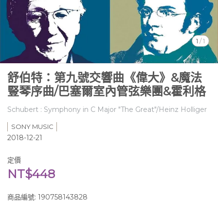
1
/
1
舒伯特：第九號交響曲《偉大》&魔法
豎琴序曲/巴塞爾室內管弦樂團&霍利格
Schubert : Symphony in C Major "The Great"/Heinz Holliger
SONY MUSIC
2018-12-21
定價
NT$448
商品編號:
190758143828