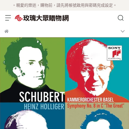
。親愛的樂迷，購物前，請先將帳號啟用與密碼完成設定。