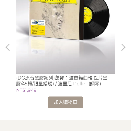
古
(DG原音黑膠系列)蕭邦：波蘭舞曲輯 (2片黑
(L
膠/45轉/限量編號) / 波里尼 Pollini (鋼琴)
畫、
NT$1,949
NT
加入購物車