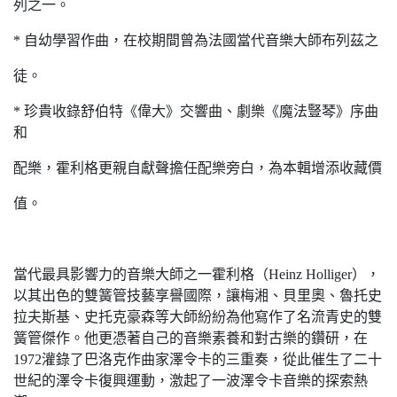
列之一。
* 自幼學習作曲，在校期間曾為法國當代音樂大師布列茲之
徒。
* 珍貴收錄舒伯特《偉大》交響曲、劇樂《魔法豎琴》序曲
和
配樂，霍利格更親自獻聲擔任配樂旁白，為本輯增添收藏價
值。
當代最具影響力的音樂大師之一霍利格（Heinz Holliger），
以其出色的雙簧管技藝享譽國際，讓梅湘、貝里奧、魯托史
拉夫斯基、史托克豪森等大師紛紛為他寫作了名流青史的雙
簧管傑作。他更憑著自己的音樂素養和對古樂的鑽研，在
1972灌錄了巴洛克作曲家澤令卡的三重奏，從此催生了二十
世紀的澤令卡復興運動，激起了一波澤令卡音樂的探索熱