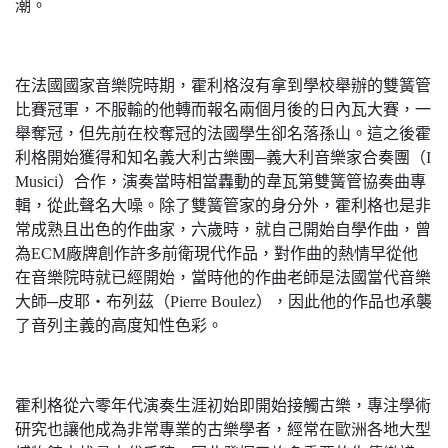
潮。
在法國國家音樂院時期，霍利格沒有拿到學校舉辦的雙簧管
比賽冠軍，不服輸的他轉而報名兩個月後的日內瓦大賽，一
舉奪冠，但先前在校奪冠的法國學生卻名落孫山。這之後霍
利格開始獲得和知名義大利古樂團─義大利音樂家合奏團（I
Musici）合作，演奏當時相當轟動的韋瓦第雙簧管協奏曲專
輯，從此聲名大噪。除了雙簧管家的身分外，霍利格也是非
常成熟且出色的作曲家，六歲時，就自己開始自學作曲，曾
為ECM廠牌創作許多前衛現代作品，對作曲的熱情早從他
在音樂院時就已經開始，當時他的作曲老師是法國當代音樂
大師─皮耶‧布列茲（Pierre Boulez），因此他的作品也承襲
了音列主義的高度知性色彩。
霍利格從六零年代演奏生涯初始即開始接觸古樂，專注學術
研究也讓他成為非常專業的古樂學者，經常在歐洲各地大型