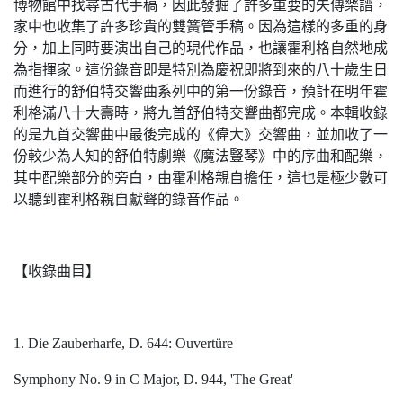
博物館中找尋古代手稿，因此發掘了許多重要的失傳樂譜，
家中也收集了許多珍貴的雙簧管手稿。因為這樣的多重的身
分，加上同時要演出自己的現代作品，也讓霍利格自然地成
為指揮家。這份錄音即是特別為慶祝即將到來的八十歲生日
而進行的舒伯特交響曲系列中的第一份錄音，預計在明年霍
利格滿八十大壽時，將九首舒伯特交響曲都完成。本輯收錄
的是九首交響曲中最後完成的《偉大》交響曲，並加收了一
份較少為人知的舒伯特劇樂《魔法豎琴》中的序曲和配樂，
其中配樂部分的旁白，由霍利格親自擔任，這也是極少數可
以聽到霍利格親自獻聲的錄音作品。
【收錄曲目】
1. Die Zauberharfe, D. 644: Ouvertüre
Symphony No. 9 in C Major, D. 944, 'The Great'