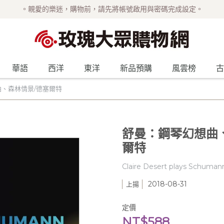
。親愛的樂迷，購物前，請先將帳號啟用與密碼完成設定。
華語
西洋
東洋
新品預購
風雲榜
古
、森林情景/德塞爾特
舒曼：鋼琴幻想曲
爾特
Claire Desert plays Schumann
2018-08-31
上揚
定價
NT$588