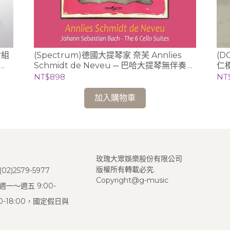
尉組
(Spectrum)德國大提琴家 奈芙 Annlies
(D
Schmidt de Neveu ─ 巴哈大提琴無伴奏全
仁模
曲錄音 2CD (Ducretet-Thomson版)
NT$898
NT
加入購物車
玫瑰大眾娛樂股份有限公司
版權所有轉載必究.
2)2579-5977
Copyright@g-music
一～週五 9:00-
:00-18:00，國定假日與