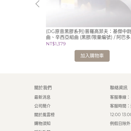
哈、拉赫曼尼諾
(DG原音黑膠系列)普羅高菲夫：基傑中
 Jan
曲、辛西亞組曲 (黑膠/限量編號) / 阿巴多
Claudio Abbado (指揮) 芝加哥交響樂團
NT$1,379
加入購物車
關於我們
聯絡資訊
最新消息
客服專線：(0
公司簡介
客服時間：週
關於風雲榜
12:00 13
購物須知
例假日除外