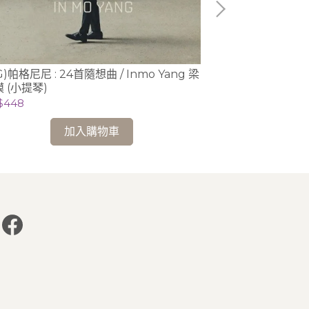
G)帕格尼尼 : 24首隨想曲 / Inmo Yang 梁
(DG)前奏曲輯
 (小提琴)
夫、梅湘與葛瑞茲
Lisieckie 利謝
$448
NT$448
加入購物車