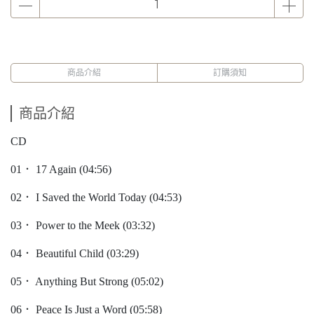
商品介紹
訂購須知
商品介紹
CD
01． 17 Again (04:56)
02． I Saved the World Today (04:53)
03． Power to the Meek (03:32)
04． Beautiful Child (03:29)
05． Anything But Strong (05:02)
06． Peace Is Just a Word (05:58)