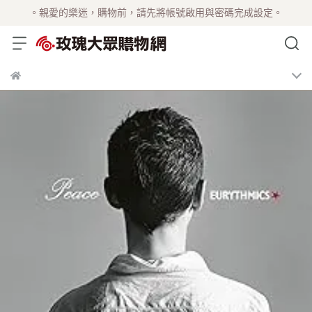
。親愛的樂迷，購物前，請先將帳號啟用與密碼完成設定。