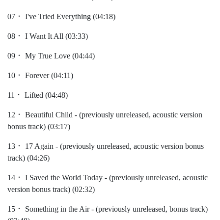
07． I've Tried Everything (04:18)
08． I Want It All (03:33)
09． My True Love (04:44)
10． Forever (04:11)
11． Lifted (04:48)
12． Beautiful Child - (previously unreleased, acoustic version
bonus track) (03:17)
13． 17 Again - (previously unreleased, acoustic version bonus
track) (04:26)
14． I Saved the World Today - (previously unreleased, acoustic
version bonus track) (02:32)
15． Something in the Air - (previously unreleased, bonus track)