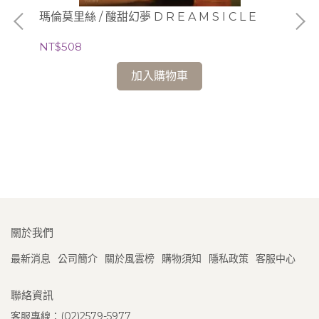
瑪倫莫里絲 / 酸甜幻夢 D R E A M S I C L E
麥可
NT$508
NT
加入購物車
關於我們
最新消息
公司簡介
關於風雲榜
購物須知
隱私政策
客服中心
聯絡資訊
客服專線：(02)2579-5977