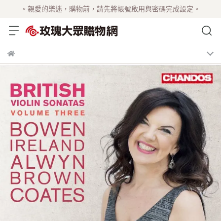
。親愛的樂迷，購物前，請先將帳號啟用與密碼完成設定。