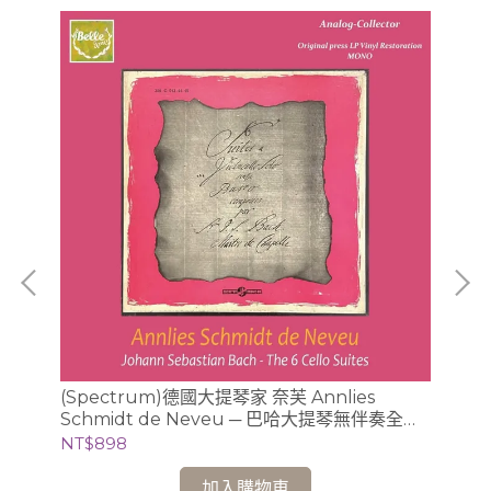
：聲
(Spectrum)德國大提琴家 奈芙 Annlies
【
音)、
Schmidt de Neveu ─ 巴哈大提琴無伴奏全曲
輯 (5片黑膠) / Jan Lisiecki 利謝茲基 (鋼琴、指
錄音 2CD (Ducretet-Thomson版)
揮
NT$898
NT
加入購物車