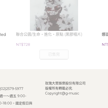
聯合公園/生命‧進化‧原點 (黑膠唱片)
娜語
Red
NT$728
NT
已售完
玫瑰大眾娛樂股份有限公司
版權所有轉載必究.
2)2579-5977
Copyright@g-music
一～週五 9:00-
:00-18:00，國定假日與