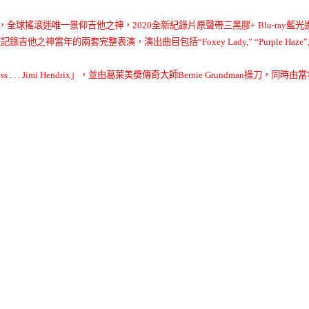
，全球搖滾迷唯一景仰吉他之神，2020全新紀錄片原聲帶三黑膠+
Blu-ray
藍光
年的兩套完整表演，演出曲目包括“Foxey Lady,” “Purple Haze”, Voodoo Child 
ss . . . Jimi Hendrix」，並由葛萊美獎傳奇大師Bernie Grundman操刀，同時由