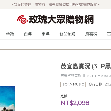
。親愛的樂迷，購物前，請先將帳號啟用與密碼完成設定。
華語
西洋
東洋
新品預購
風雲榜
古
茂宜島實況 (3LP黑膠+
吉米罕醉克斯 The Jimi Hendrix 
發行日期||2020
SONY MUSIC
定價
NT$2,098