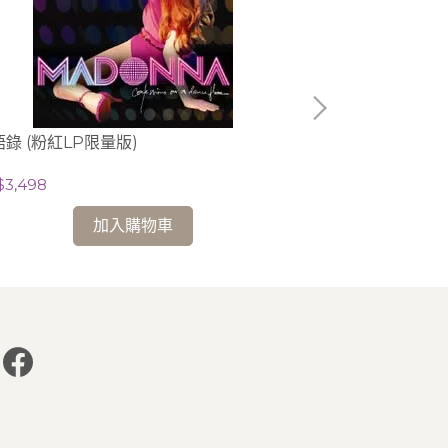
錄 (粉紅LP限量版)
生命跳板 (CD+D
$3,498
NT$528
加入購物車