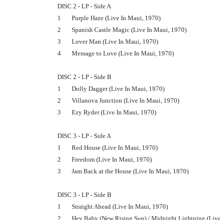
DISC 2 - LP - Side A
1
Purple Haze (Live In Maui, 1970)
2
Spanish Castle Magic (Live In Maui, 1970)
3
Lover Man (Live In Maui, 1970)
4
Message to Love (Live In Maui, 1970)
DISC 2 - LP - Side B
1
Dolly Dagger (Live In Maui, 1970)
2
Villanova Junction (Live In Maui, 1970)
3
Ezy Ryder (Live In Maui, 1970)
DISC 3 - LP - Side A
1
Red House (Live In Maui, 1970)
2
Freedom (Live In Maui, 1970)
3
Jam Back at the House (Live In Maui, 1970)
DISC 3 - LP - Side B
1
Straight Ahead (Live In Maui, 1970)
2
Hey Baby (New Rising Sun) / Midnight Lightning (Live