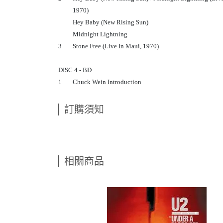
1970)
Hey Baby (New Rising Sun)
Midnight Lightning
3
Stone Free (Live In Maui, 1970)
DISC 4 - BD
1
Chuck Wein Introduction
訂購須知
相關商品