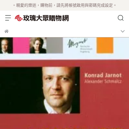
。親愛的樂迷，購物前，請先將帳號啟用與密碼完成設定。