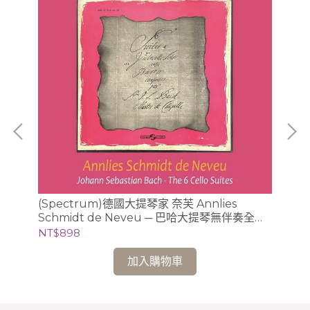
肯尼•
(Spectrum)德國大提琴家 奈芙 Annlies
【
Schmidt de Neveu ─ 巴哈大提琴無伴奏全曲
白建
錄音 2CD (Ducretet-Thomson版)
NT$898
NT
加入購物車