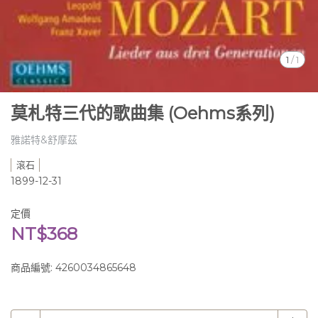
1
/
1
莫札特三代的歌曲集 (Oehms系列)
雅諾特&舒摩茲
滾石
1899-12-31
定價
NT$368
商品編號:
4260034865648