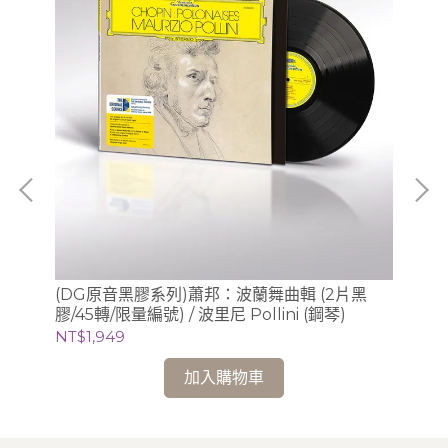
提琴
(DG原音黑膠系列)蕭邦：波蘭舞曲輯 (2片黑
(
o)
膠/45轉/限量編號) / 波里尼 Pollini (鋼琴)
梅湘
Li
NT$1,949
NT$
加入購物車