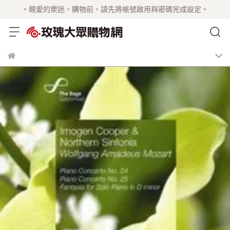
。親愛的樂迷，購物前，請先將帳號啟用與密碼完成設定。