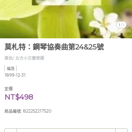
1
/
1
莫札特：鋼琴協奏曲第24&25號
庫伯/ 北方小交響樂團
福茂
1899-12-31
定價
NT$498
商品編號:
822252217520