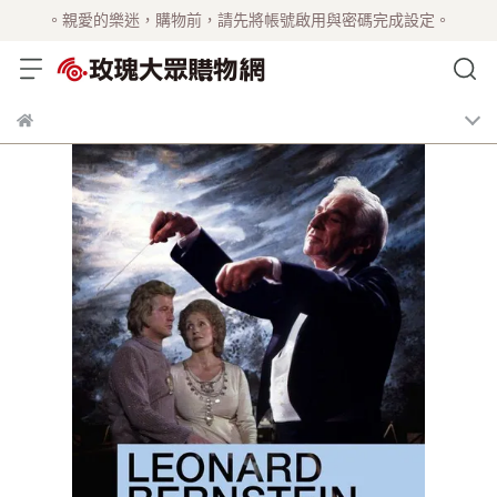
。親愛的樂迷，購物前，請先將帳號啟用與密碼完成設定。