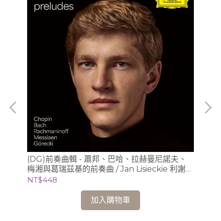
(D
、版
(DG)前奏曲輯 - 蕭邦、巴哈、拉赫曼尼諾夫、
(2
梅湘與葛瑞茲基的前奏曲 / Jan Lisieckie 利謝茲
NT
基 (鋼琴)
NT$448
加入購物車