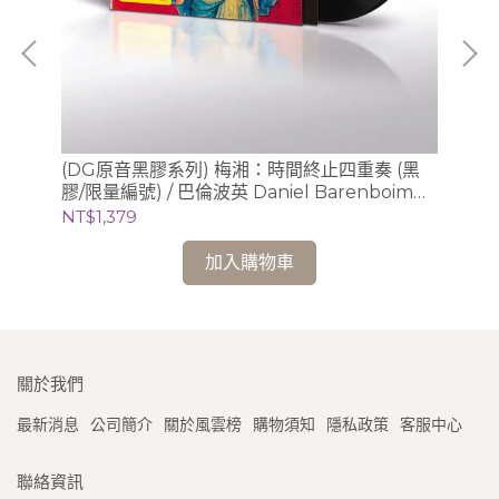
提琴
(DG原音黑膠系列) 梅湘：時間終止四重奏 (黑
(
o)
膠/限量編號) / 巴倫波英 Daniel Barenboim
曲
(鋼琴)
Cl
NT$1,379
NT
加入購物車
關於我們
最新消息
公司簡介
關於風雲榜
購物須知
隱私政策
客服中心
聯絡資訊