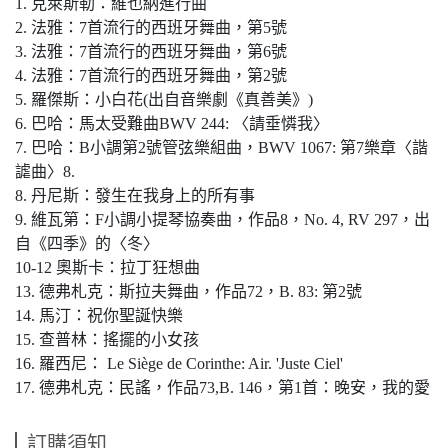
1.
克萊斯勒：維也納進行曲
2.
法雅：
7
首流行的西班牙舞曲，第
5
號
3.
法雅：
7
首流行的西班牙舞曲，第
6
號
4.
法雅：
7
首流行的西班牙舞曲，第
2
號
5.
羅傑斯：小白花
(
出自音樂劇《真善美》
)
6.
巴哈：馬太受難曲
BWV 244:
〈請垂憐我〉
7.
巴哈：
B
小調第
2
號管弦樂組曲，
BWV 1067:
第
7
樂章〈諧
謔曲〉
8.
8.
丹尼斯：發生在我身上的所有事
9.
維瓦第：
F
小調小提琴協奏曲，作品
8
，
No. 4, RV 297
，出
自《四季》的〈冬〉
10-12
奧斯卡：拉丁狂想曲
13.
德弗札克：斯拉夫舞曲，作品
72
，
B. 83:
第
2
號
14.
馬汀：祝你聖誕快樂
15.
查普林：搖擺的小女孩
16.
羅西尼：
Le Si
è
ge de Corinthe: Air. 'Juste Ciel'
17.
德弗札克：民謠，作品
73,B. 146
，第
1
首：晚安，我的愛
訂購須知