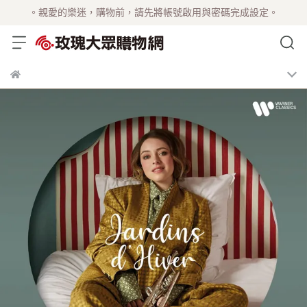
。親愛的樂迷，購物前，請先將帳號啟用與密碼完成設定。