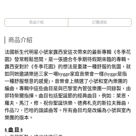
商品介紹
訂購須知
商品介紹
法國新生代明星小號家露西安這次帶來的最新專輯《冬季花
園》發常輕鬆悠閒，是一張適合冬季期待假期來臨的專輯。
露西安對於《冬季花園》的想法是重建一種舒服的氛圍，就
如同她邀請樂迷三家一場
hygge
家庭音樂會一樣
(hygge
是指
一種舒服愜意的感覺
)
，音樂會上精選了小號和室內樂團的
編曲。專輯中這些曲目是與巴黎室內管弦樂團一同錄製，由
郭特柴爾指揮。曲目包括聖誕節的經典曲目，例如：萊恩‧
羅夫、馬汀‧修、祝你聖誕快樂、德弗札克的斯拉夫舞曲，
作品
72
、巴哈的諧謔曲等。所有曲目均是改編為小號與室內
樂團的版本。
§
曲
目
§