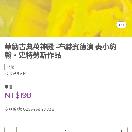
1
/
1
華納古典萬神殿 -布赫賓德演 奏小約
翰‧史特勞斯作品
華納
2015-08-14
定價
NT$198
商品編號:
825646840038