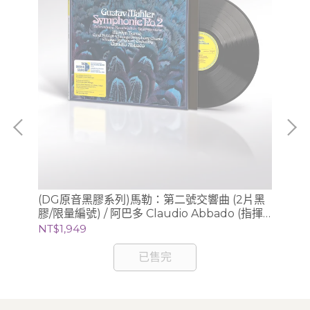
、
(DG原音黑膠系列)馬勒：第二號交響曲 (2片黑
(D
膠/限量編號) / 阿巴多 Claudio Abbado (指揮)
模 
芝加哥交響樂團
NT$1,949
NT
已售完