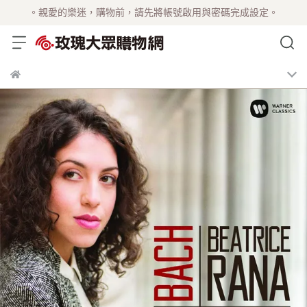
。親愛的樂迷，購物前，請先將帳號啟用與密碼完成設定。