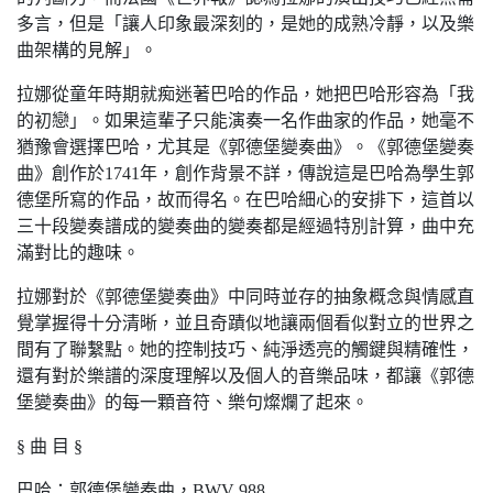
多言，但是「讓人印象最深刻的，是她的成熟冷靜，以及樂
曲架構的見解」。
拉娜從童年時期就痴迷著巴哈的作品，她把巴哈形容為「我
的初戀」。如果這輩子只能演奏一名作曲家的作品，她毫不
猶豫會選擇巴哈，尤其是《郭德堡變奏曲》。《郭德堡變奏
曲》創作於1741年，創作背景不詳，傳說這是巴哈為學生郭
德堡所寫的作品，故而得名。在巴哈細心的安排下，這首以
三十段變奏譜成的變奏曲的變奏都是經過特別計算，曲中充
滿對比的趣味。
拉娜對於《郭德堡變奏曲》中同時並存的抽象概念與情感直
覺掌握得十分清晰，並且奇蹟似地讓兩個看似對立的世界之
間有了聯繫點。她的控制技巧、純淨透亮的觸鍵與精確性，
還有對於樂譜的深度理解以及個人的音樂品味，都讓《郭德
堡變奏曲》的每一顆音符、樂句燦爛了起來。
§ 曲 目 §
巴哈：郭德堡變奏曲，BWV 988