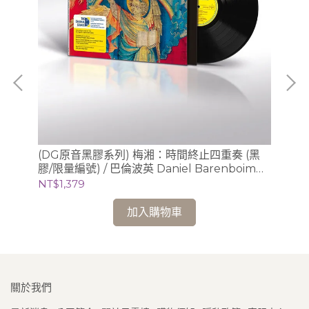
：聲
(DG原音黑膠系列) 梅湘：時間終止四重奏 (黑
(C
音)、
膠/限量編號) / 巴倫波英 Daniel Barenboim
Pi
(鋼琴)
NT$1,379
NT
加入購物車
關於我們