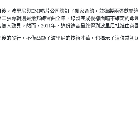
數月後，波里尼與EMI唱片公司簽訂了獨家合約，並錄製兩張獻
第二張專輯則是蕭邦練習曲全集，錄製完成後卻面臨不確定的命
聽見。然而，2011年，這份錄音最終得到波里尼批准由英國Tes
理之後的發行，不僅凸顯了波里尼的技術才華，也揭示了這位當初1