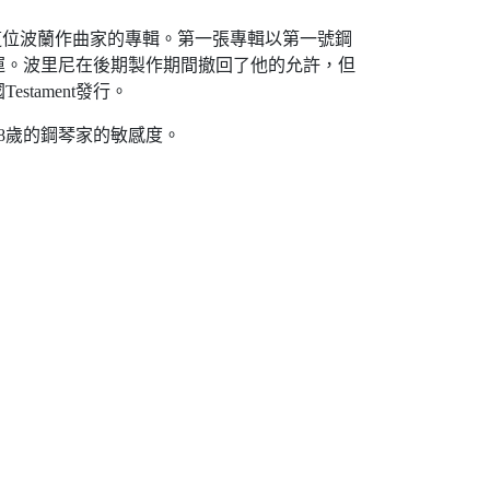
給這位波蘭作曲家的專輯。第一張專輯以第一號鋼
運。波里尼在後期製作期間撤回了他的允許，但
tament發行。
8歲的鋼琴家的敏感度。