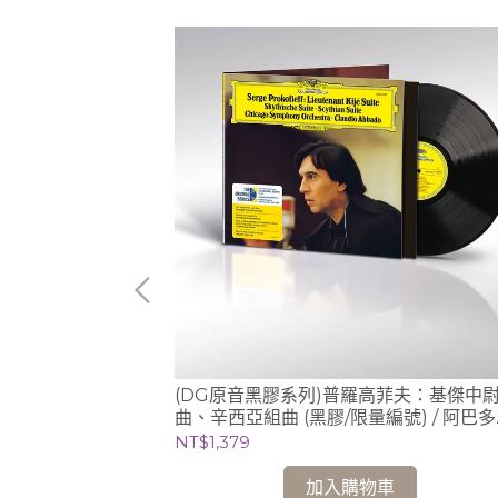
) / 魯多維科‧艾
(DG原音黑膠系列)普羅高菲夫：基傑中
曲、辛西亞組曲 (黑膠/限量編號) / 阿巴多
Claudio Abbado (指揮) 芝加哥交響樂團
NT$1,379
加入購物車