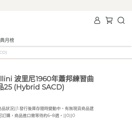
典月榜
CD)
Pollini 波里尼1960年蕭邦練習曲
25 (Hybrid SACD)
|0@@商品狀況||1.發行後庫存隨時變動中，有無現貨商品建
訂購，商品進口需等待約6~8週。||0||0