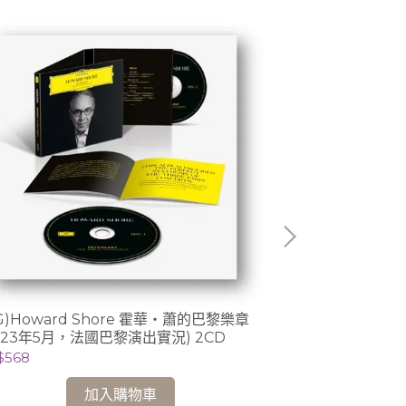
G)Howard Shore 霍華‧蕭的巴黎樂章
(Decca)夏日印
023年5月，法國巴黎演出實況) 2CD
奧迪 Ludovico 
$568
NT$1,999
加入購物車