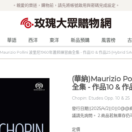
。親愛的樂迷，購物前，請先將帳號啟用與密碼完成設定。
華語
西洋
東洋
新品預購
風雲榜
古
Maurizio Pollini 波里尼1960年蕭邦練習曲全集 - 作品10 & 作品25 (Hybrid SA
(華納)Maurizio 
全集 - 作品10 & 作品
Chopin: Etudes Opp. 10 & 25
發行日期||2025/4/2||0|
議請先詢問。 2.商品若無庫存仍可
定價