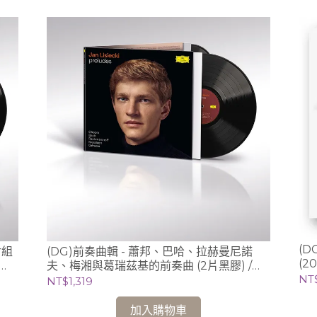
(D
尉組
(DG)前奏曲輯 - 蕭邦、巴哈、拉赫曼尼諾
(2
夫、梅湘與葛瑞茲基的前奏曲 (2片黑膠) /
NT
Jan Lisieckie 利謝茲基 (鋼琴)
NT$1,319
加入購物車