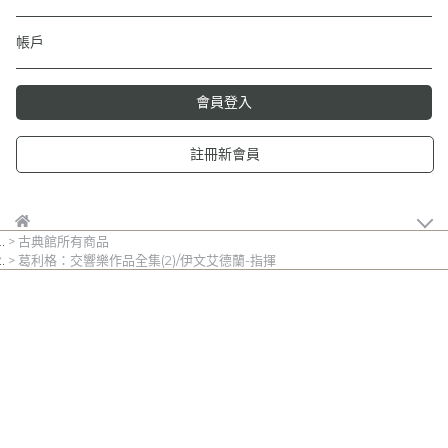
帳戶
會員登入
註冊新會員
古典館所有商品
葛利格：交響樂作品全集(2)/伊文艾德蘭-指揮