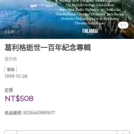
1
/
1
葛利格逝世一百年紀念專輯
葛利格
華納
1999-10-28
定價
NT$508
商品編號:
825646988907