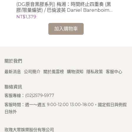
、
(DG原音黑膠系列) 梅湘：時間終止四重奏 (黑
(
利謝茲
膠/限量編號) / 巴倫波英 Daniel Barenboim
膠/
(鋼琴)
芝
NT$1,379
NT
加入購物車
關於我們
最新消息
公司簡介
關於風雲榜
購物須知
隱私政策
客服中心
聯絡資訊
客服專線：(02)2579-5977
客服時間：週一～週五 9:00-12:00 13:00-18:00，國定假日與例假
日除外
玫瑰大眾娛樂股份有限公司