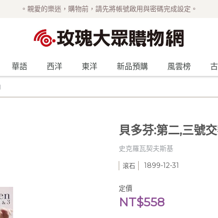
。親愛的樂迷，購物前，請先將帳號啟用與密碼完成設定。
華語
西洋
東洋
新品預購
風雲榜
古
曲
貝多芬:第二,三號
史克羅瓦契夫斯基
1899-12-31
滾石
定價
NT$558