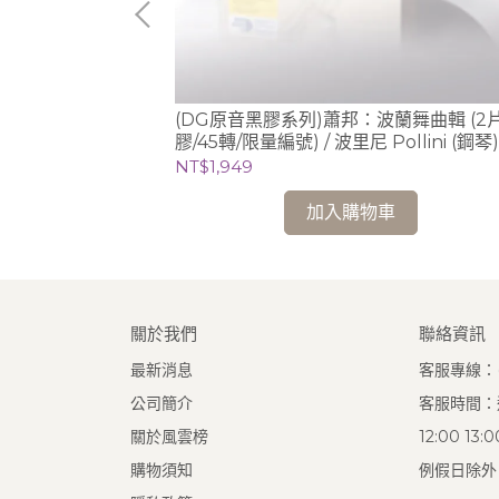
) / 魯多維科‧艾
(DG原音黑膠系列)蕭邦：波蘭舞曲輯 (2
膠/45轉/限量編號) / 波里尼 Pollini (鋼琴)
NT$1,949
加入購物車
關於我們
聯絡資訊
最新消息
客服專線：(0
公司簡介
客服時間：週
關於風雲榜
12:00 13
購物須知
例假日除外