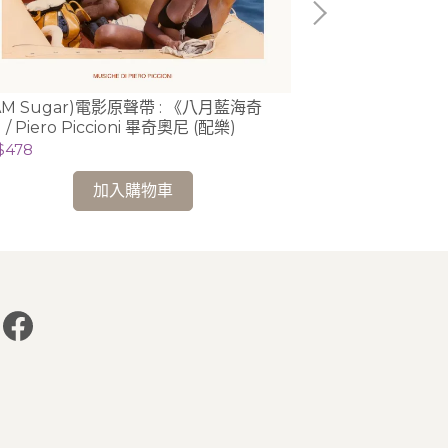
AM Sugar)電影原聲帶 : 《八月藍海奇
(Decca)夏日印
/ Piero Piccioni 畢奇奧尼 (配樂)
奧迪 Ludovico 
$478
NT$1,999
加入購物車