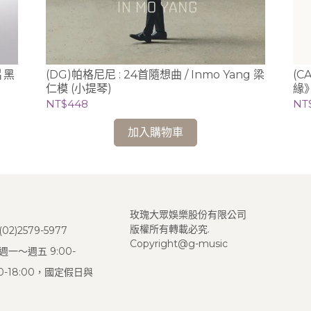
片黑
(DG)帕格尼尼 : 24首隨想曲 / Inmo Yang 梁
(C
仁模 (小提琴)
緣》
NT$448
NT
加入購物車
玫瑰大眾娛樂股份有限公司
版權所有轉載必究.
2)2579-5977
Copyright@g-music
一～週五 9:00-
:00-18:00，國定假日與