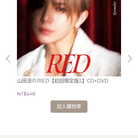
山田涼介/RED【初回限定版2】CD+DVD
協奏
(C
NT$648
Pi
NT
加入購物車