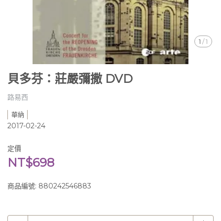
1
/
1
貝多芬：莊嚴彌撒 DVD
路易西
華納
2017-02-24
定價
NT$698
商品編號:
880242546883