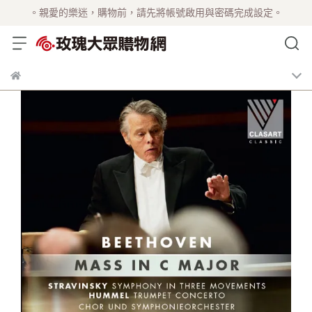
。親愛的樂迷，購物前，請先將帳號啟用與密碼完成設定。