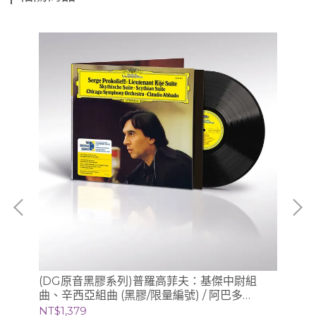
》/
(DG原音黑膠系列)普羅高菲夫：基傑中尉組
(
曲、辛西亞組曲 (黑膠/限量編號) / 阿巴多
梅湘
Claudio Abbado (指揮) 芝加哥交響樂團
基 
NT$1,379
NT