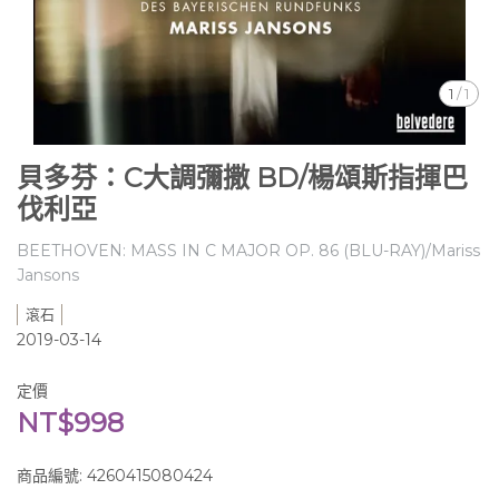
1
/
1
貝多芬：C大調彌撒 BD/楊頌斯指揮巴
伐利亞
BEETHOVEN: MASS IN C MAJOR OP. 86 (BLU-RAY)/Mariss
Jansons
滾石
2019-03-14
定價
NT$998
商品編號:
4260415080424