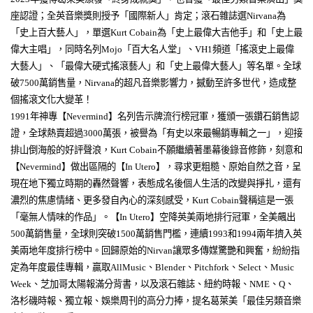
座認證；全英音樂獎則授予「國際新人」肯定；滾石雜誌選
Nirvana
為
「史上百大藝人」，單選
Kurt Cobain
為「史上最偉大吉他手」和「史上最
偉大主唱」，同時名列
Mojo
「百大名人堂」、
VH1
頻道「搖滾史上最偉
大藝人」、「最偉大硬式搖滾藝人」和「史上最偉大藝人」等名單。全球
破
7500
萬銷售量，
Nirvana
的超凡音樂影響力，撼動至許多世代，造成整
個搖滾文化大變革！
1991
年神專【
Nevermind
】名列告示牌流行榜冠軍，獲頒一張鑽石銷售認
證，全球熱賣超過
3000
萬張，被譽為「有史以來最暢銷專輯之一」，迎接
排山倒海般的好評聲浪，
Kurt Cobain
不願繼續著墨幕後錄音修飾，刻意和
【
Nevermind
】做出區隔的【
In Utero
】，尋求更粗糙、原始自然之音，呈
現在地下獨立時期的轟然聲響，表態成名後個人生活的改變與掙扎，還有
濃烈的焦慮情緒、更多發自內心的深刻感受，
Kurt Cobain
聲稱這是一張
「毫無人情味的作品」。【
In Utero
】空降英美兩地排行冠軍，全美飆出
500
萬銷售量，全球則突破
1500
萬銷售門檻，連續
1993
和
1994
兩年擠入英
美兩地年度排行榜中。回歸原始的
Nirvan
讓眾多傳媒驚艷和興奮，紛紛指
定為年度最佳專輯，贏取
AllMusic
、
Blender
、
Pitchfork
、
Select
、
Music
Week
、芝加哥太陽報滿分背書，以及滾石雜誌、紐約時報、
NME
、
Q
、
洛杉磯時報、獨立報、娛樂周刊的高分力捧，提名葛萊美「最佳另類音樂