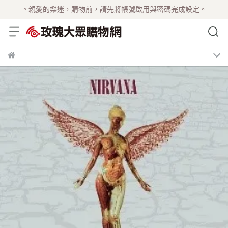
。親愛的樂迷，購物前，請先將帳號啟用與密碼完成設定。