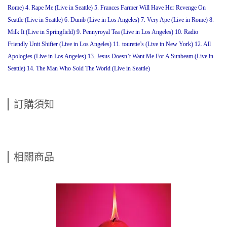
Rome) 4. Rape Me (Live in Seattle) 5. Frances Farmer Will Have Her Revenge On
Seattle (Live in Seattle) 6. Dumb (Live in Los Angeles) 7. Very Ape (Live in Rome) 8.
Milk It (Live in Springfield) 9. Pennyroyal Tea (Live in Los Angeles) 10. Radio
Friendly Unit Shifter (Live in Los Angeles) 11. tourette’s (Live in New York) 12. All
Apologies (Live in Los Angeles) 13. Jesus Doesn’t Want Me For A Sunbeam (Live in
Seattle) 14. The Man Who Sold The World (Live in Seattle)
訂購須知
相關商品