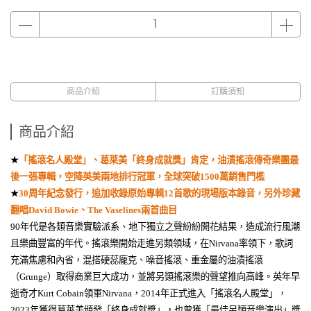
商品介紹
訂購須知
商品介紹
★
「搖滾名人殿堂」、葛萊美「終身成就獎」肯定，油漬搖滾傳奇樂團最
後一張專輯，空降英美兩地排行冠軍，全球突破
1500
萬銷售門檻
★
30
周年紀念發行，追加收錄原始專輯
12
首歌的現場版本錄音，另外珍藏
翻唱
David Bowie
、
The Vaselines
兩首曲目
90
年代是各類音樂實驗派系、地下獨立之聲紛紛開花結果，造成流行風潮
且樂曲豐富的年代。搖滾樂開始走進另類領域，在
Nirvana
率領下，歌詞
充滿焦慮和內省，混搭硬蕊龐克、噪音搖滾、重金屬的油漬搖滾
（
Grunge
）取得商業巨大成功，並將另類搖滾樂的聲望推向高峰。英年早
逝奇才
Kurt Cobain
領軍
Nirvana
，
2014
年正式進入「搖滾名人殿堂」，
2023
年獲得葛萊美頒發「終身成就獎」，也曾獲「最佳另類音樂演出」獎