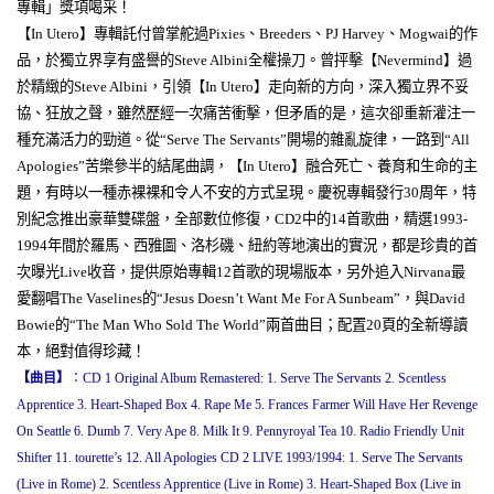
專輯」獎項喝采！
【
In Utero
】專輯託付曾掌舵過
Pixies
、
Breeders
、
PJ Harvey
、
Mogwai
的作
品，於獨立界享有盛譽的
Steve Albini
全權操刀。曾抨擊【
Nevermind
】過
於精緻的
Steve Albini
，引領【
In Utero
】走向新的方向，深入獨立界不妥
協、狂放之聲，雖然歷經一次痛苦衝擊，但矛盾的是，這次卻重新灌注一
種充滿活力的勁道。從“
Serve The Servants
”開場的雜亂旋律，一路到“
All
Apologies
”苦樂參半的結尾曲調，【
In Utero
】融合死亡、養育和生命的主
題，有時以一種赤裸裸和令人不安的方式呈現。慶祝專輯發行
30
周年，特
別紀念推出豪華雙碟盤，全部數位修復，
CD2
中的
14
首歌曲，精選
1993-
1994
年間於羅馬、西雅圖、洛杉磯、紐約等地演出的實況，都是珍貴的首
次曝光
Live
收音，提供原始專輯
12
首歌的現場版本，另外追入
Nirvana
最
愛翻唱
The Vaselines
的“
Jesus Doesn
’
t Want Me For A Sunbeam
”，與
David
Bowie
的“
The Man Who Sold The World
”兩首曲目；配置
20
頁的全新導讀
本，絕對值得珍藏！
【曲目】
：
CD 1 Original Album Remastered: 1. Serve The Servants 2. Scentless
Apprentice 3. Heart-Shaped Box 4. Rape Me 5. Frances Farmer Will Have Her Revenge
On Seattle 6. Dumb 7. Very Ape 8. Milk It 9. Pennyroyal Tea 10. Radio Friendly Unit
Shifter 11. tourette’s 12. All Apologies CD 2 LIVE 1993/1994: 1. Serve The Servants
(Live in Rome) 2. Scentless Apprentice (Live in Rome) 3. Heart-Shaped Box (Live in