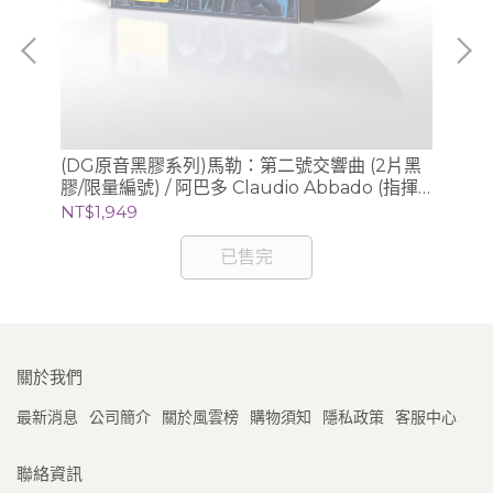
/
(DG原音黑膠系列)馬勒：第二號交響曲 (2片黑
(
膠/限量編號) / 阿巴多 Claudio Abbado (指揮)
膠/
芝加哥交響樂團
NT$1,949
NT
已售完
關於我們
最新消息
公司簡介
關於風雲榜
購物須知
隱私政策
客服中心
聯絡資訊