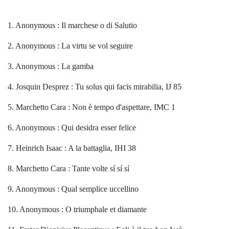
1. Anonymous : Il marchese o di Salutio
2. Anonymous : La virtu se vol seguire
3. Anonymous : La gamba
4. Josquin Desprez : Tu solus qui facis mirabilia, IJ 85
5. Marchetto Cara : Non è tempo d'aspettare, IMC 1
6. Anonymous : Qui desidra esser felice
7. Heinrich Isaac : A la battaglia, IHI 38
8. Marchetto Cara : Tante volte sí sí sí
9. Anonymous : Qual semplice uccellino
10. Anonymous : O triumphale et diamante