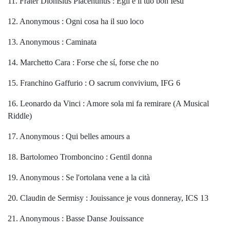
11. Frater Dionisius Placentinus : Egli è il tuo bon Iesù
12. Anonymous : Ogni cosa ha il suo loco
13. Anonymous : Caminata
14. Marchetto Cara : Forse che sí, forse che no
15. Franchino Gaffurio : O sacrum convivium, IFG 6
16. Leonardo da Vinci : Amore sola mi fa remirare (A Musical
Riddle)
17. Anonymous : Qui belles amours a
18. Bartolomeo Tromboncino : Gentil donna
19. Anonymous : Se l'ortolana vene a la cità
20. Claudin de Sermisy : Jouissance je vous donneray, ICS 13
21. Anonymous : Basse Danse Jouissance