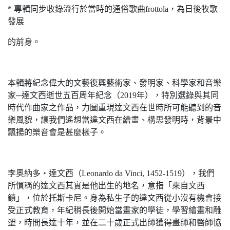
* 專輯同步收錄流行於當時的通俗歌曲frottola，為日後牧歌
發展
的前身。
本輯將紀念偉大的文藝復興藝術家、發明家、科學家和音樂
家─達文西逝世五百周年紀念（2019年），特別選錄與其同
時代作曲家之作品，力圖重現達文西在世時所可能聽到的音
樂風貌，讓我們遙想當達文西在繪畫、構思發明時，背景中
飄揚的樂音會是甚麼樣子。
李奧納多‧達文西（Leonardo da Vinci, 1452-1519），我們
所慣稱的達文西其實是他出生的地名，意指「來自文西
鎮」，位於托斯卡尼。身為私生子的達文西從小沒有機會接
受正式教育，年紀稍長後開始當畫家的學徒，學習繪畫和雕
塑，時間長達十年，並在二十歲正式出師獲得畫師和醫師協