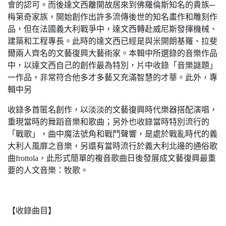
會的認可。而後達文西離開故居來到佛羅倫斯知名的貴族─
梅第奇家族，開始創作出許多流傳後世的知名畫作和雕刻作
品，但在法國義大利戰爭中，達文西轉赴威尼斯發揮機械、
建築和工程專長。此時的達文西已經是與米開朗基羅、拉斐
爾兩人齊名的文藝復興大藝術家。本輯中所選錄的音樂作品
中，以達文西自己的創作最為特別，片中收錄「音樂謎題」
一作品，非常符合他多才多藝又充滿智慧的才華。此外，專
輯中另
收錄多首匿名創作，以淡淡的文藝復興時代樂器搭配演唱，
重現當時的舞蹈音樂和歌曲；另外也收錄當時特別流行的
「戰歌」，曲中魔法號角和戰鬥聲響，是處於戰亂時代的義
大利人風靡之音樂，另還有當時流行於義大利北邊的通俗歌
曲frottola，此形式簡單的複音歌曲日後發展成文藝復興最重
要的人文音樂：牧歌。
【收錄曲目】