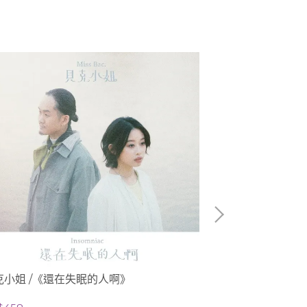
克小姐 /《還在失眠的人啊》
GX / GX 1st M