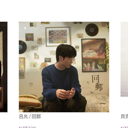
呂允 / 回郵
貝