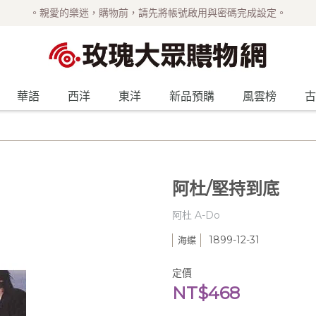
。親愛的樂迷，購物前，請先將帳號啟用與密碼完成設定。
華語
西洋
東洋
新品預購
風雲榜
古
阿杜/堅持到底
阿杜 A-Do
1899-12-31
海蝶
定價
NT$468