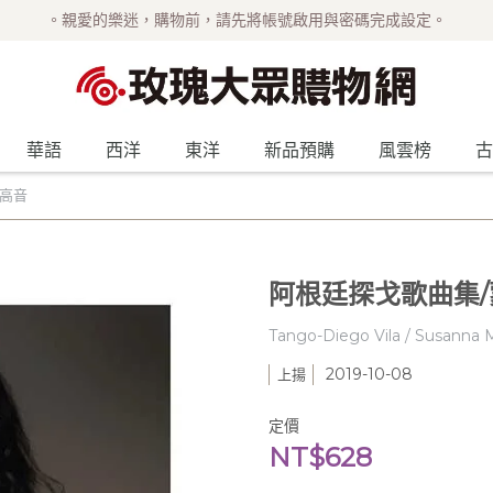
。親愛的樂迷，購物前，請先將帳號啟用與密碼完成設定。
華語
西洋
東洋
新品預購
風雲榜
古
女高音
阿根廷探戈歌曲集/
Tango-Diego Vila / Susanna
2019-10-08
上揚
定價
NT$628