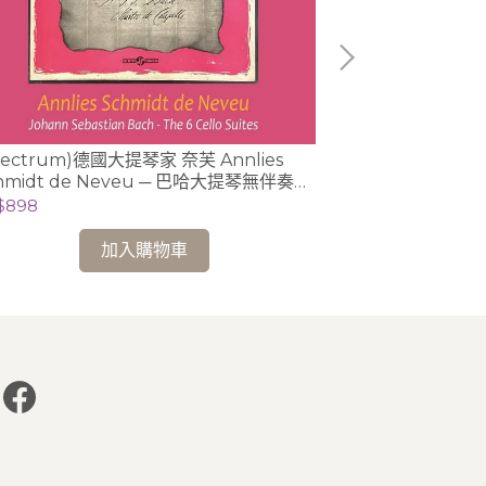
pectrum)德國大提琴家 奈芙 Annlies
【2025來台曲
hmidt de Neveu ─ 巴哈大提琴無伴奏全
/ 白建宇 Kun-W
音 2CD (Ducretet-Thomson版)
$898
NT$478
加入購物車