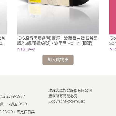
2片
(DG原音黑膠系列)蕭邦：波蘭舞曲輯 (2片黑
(S
o
膠/45轉/限量編號) / 波里尼 Pollini (鋼琴)
Sc
曲錄
NT$1,949
NT
加入購物車
玫瑰大眾娛樂股份有限公司
版權所有轉載必究.
2)2579-5977
Copyright@g-music
一～週五 9:00-
:00-18:00，國定假日與