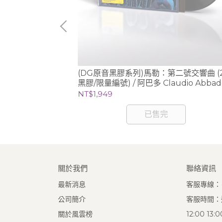
莫札特鋼琴作品輯3
(DG原音黑膠系列)馬勒：第二號交響曲 (
黑膠/限量編號) / 阿巴多 Claudio Abbad
(指揮) 芝加哥交響樂團
NT$1,949
已售完
關於我們
聯絡資訊
最新消息
客服專線：(0
公司簡介
客服時間：週
關於風雲榜
12:00 13