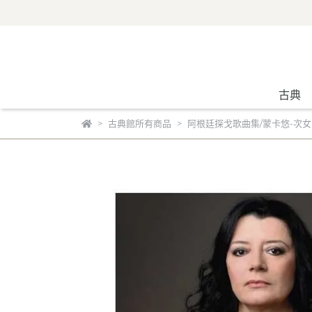
古典
古典館所有商品
阿根廷探戈歌曲集/蒙卡悠-次