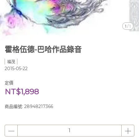
1
/
1
霍格伍德-巴哈作品錄音
福茂
2015-05-22
定價
NT$1,898
商品編號:
28948217366