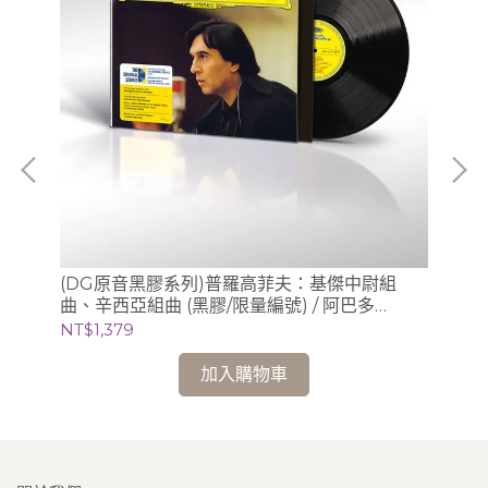
梁仁
(DG原音黑膠系列)普羅高菲夫：基傑中尉組
(
曲、辛西亞組曲 (黑膠/限量編號) / 阿巴多
膠/
Claudio Abbado (指揮) 芝加哥交響樂團
NT$1,379
NT
加入購物車