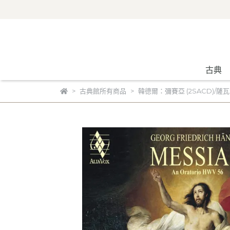
古典
古典館所有商品
韓德爾：彌賽亞 (2SACD)/