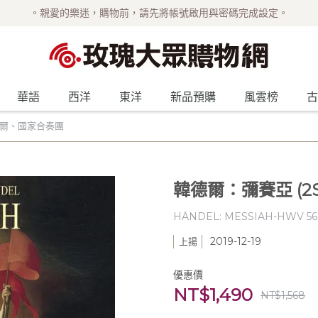
。親愛的樂迷，購物前，請先將帳號啟用與密碼完成設定。
華語
西洋
東洋
新品預購
風雲榜
古
薩瓦爾、國家合奏團
韓德爾：彌賽亞 (2
HÄNDEL: MESSIAH-HWV 56 (2
2019-12-19
上揚
優惠價
NT$1,490
NT$1,568