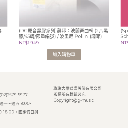
(DG原音黑膠系列)蕭邦：波蘭舞曲輯 (2片黑
(S
膠/45轉/限量編號) / 波里尼 Pollini (鋼琴)
Sc
曲錄
NT$1,949
NT
加入購物車
玫瑰大眾娛樂股份有限公司
版權所有轉載必究.
2)2579-5977
Copyright@g-music
一～週五 9:00-
:00-18:00，國定假日與