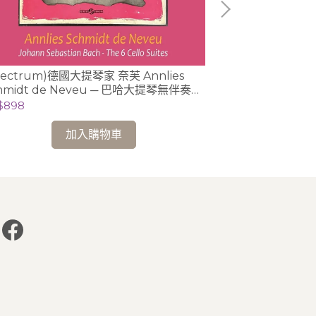
pectrum)德國大提琴家 奈芙 Annlies
(DG)帕格尼尼 : 
hmidt de Neveu ─ 巴哈大提琴無伴奏全
仁模 (小提琴)
音 2CD (Ducretet-Thomson版)
$898
NT$448
加入購物車