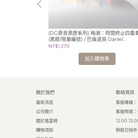
 Inmo Yang 梁
(DG原音黑膠系列) 梅湘：時間終止四重奏
(黑膠/限量編號) / 巴倫波英 Daniel
Barenboim (鋼琴)
NT$1,379
加入購物車
關於我們
聯絡資訊
最新消息
客服專線：(0
公司簡介
客服時間：週
關於風雲榜
12:00 13
購物須知
例假日除外