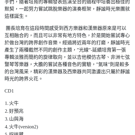
手們，隨著培育的專輯發表巡演全台的過程中培養出極佳的
默契，一起努力嘗試跳脫樂器的演奏框架，靜謐時光樂團就
這樣誕生。
團長培育在這段時間感受到西方樂器和漢樂器原來是可以
互相融合的，而且可以非常有地方特色，於是開始嘗試專心
於做台灣的跨界創作音樂。經過將近兩年的打磨，靜謐時光
產生了兩種截然不同的創作主題，”光線”-延續培育第一張
專輯淡雅而簡約的旋律取向，並以吉他模仿古琴、非洲七弦
豎琴等樂器，大膽的嘗試各種音色的實驗，”氣味”則是較多
的台灣風采，精彩的漢樂器及西樂器共同激盪出只屬於靜謐
時光的跨界火花。
CD1
1.
火牛
2.
好預兆
3.
山與海
4.
火牛(version2)
5.
捉迷藏