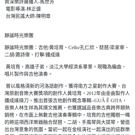
資深樂評廣播人-馬世芳
電影導演-林正盛
台灣民謠大師-陳明章
靜謐時光樂團
靜謐時光樂團：吉他/黃培育、Cello/孔仁欣、琵琶/梁家寧、
二胡/蕭詩偉、打擊/鍾成達
黃培育，高雄子弟，淡江大學經濟系畢業。現職為編曲、
唱片製作與吉他演奏。
曾以風格清新的河洛語創作，獲得南方之星創作大賽、台
灣原創音樂大賽獎項的創作人黃培育，2012年由金曲製作人
鍾成達操刀，推出首張吉他創作概念專輯--GUÂ Ê GITA，
音樂人林生祥為其撰文推薦，也獲選誠品音樂古典跨界類熱
銷榜，在市面上無數吉他演奏專輯中，培育的吉他獨樹一幟
的將這項西洋樂器融合琵琶、二胡、手風琴與大提琴，營造
出台灣意象的氛圍。當初一起在金枝演社一起演出的這群樂