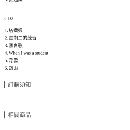
CD2
1.
紡織娘
2.
星期二的練習
3.
無言歌
4.
When I was a student
5.
浮雲
6.
穀雨
訂購須知
相關商品