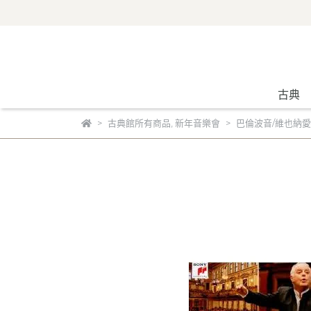
古典
古典館所有商品
,
新年音樂會
巴倫波音/維也納愛樂