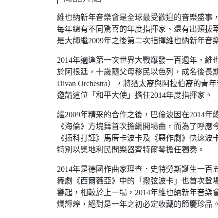
維也納新年音樂會是全球最受歡迎的音樂盛事
每年總有不同驚喜的年度指揮家、還有出類拔萃
是大師繼2009年之後第二次指揮維也納新年音
2014年適逢第一次世界大戰爆發一百週年，
於阿根廷，十歲隨父母移民以色列，成名後長期居住
Divan Orchestra），將猶太裔與阿
邀請這位「和平大使」擔任2014年度指揮家。
繼2009年精采的合作之後，巴倫波因在20
《海倫》方塊舞首次擔綱開場曲，而為了呼應
《插科打諢》馬厝卡波卡及《惡作劇》快速波
特別以奧地利民間樂器齊特爾琴擔任獨奏。
2014年是德國作曲家理查．史特勞斯誕生一
舞劇《西爾薇亞》中的「撥弦波卡」也首次登
響起，相較於上一場，2014年維也納新年音
爛輝煌，絕對是一年之初必定收藏的節慶珍品