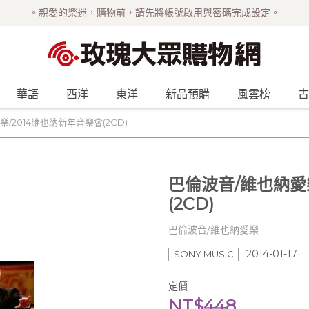
。親愛的樂迷，購物前，請先將帳號啟用與密碼完成設定。
華語
西洋
東洋
新品預購
風雲榜
古
/2014維也納新年音樂會(2CD)
巴倫波音/維也納愛
(2CD)
巴倫波音/維也納愛樂
2014-01-17
SONY MUSIC
定價
NT$448