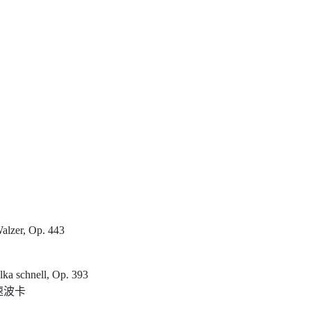
Walzer, Op. 443
lka schnell, Op. 393
速波卡