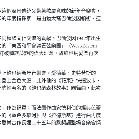
竟這個深具傳統又帶著歡慶意味的新年音樂會，
年的年度指揮家，是由猶太裔巴倫波因領銜，這
同種族文化交流的貢獻。巴倫波因1942年出生
西和平會議管弦樂團」（West-Eastern
和平、打破種族藩籬的偉大理念，故維也納愛樂再次
次登上維也納新年音樂會。愛德華．史特勞斯的
次登上金色大廳，此外他的《花束》快速波卡、
小約翰著名的《維也納森林故事》圓舞曲，此次
曲」作為祝賀；而法國作曲家德利伯的經典芭蕾
軸的《藍色多瑙河》與《拉德斯基》進行曲再度
納愛樂合作長達二十五年的默契讓整場音樂會燦