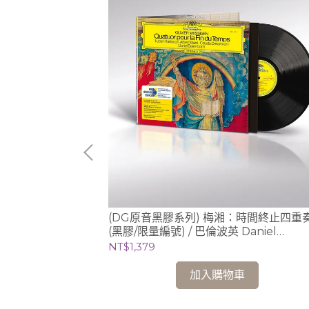
Classics)巴哈：
(DG原音黑膠系列) 梅湘：時間終止四重奏
5週年紀念專輯 /
(黑膠/限量編號) / 巴倫波英 Daniel
di Cremona
Barenboim (鋼琴)
NT$1,379
加入購物車