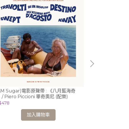
AM Sugar)電影原聲帶 : 《八月藍海奇
【2/6 國家音樂廳】
/ Piero Piccioni 畢奇奧尼 (配樂)
賦格藝術 (弦樂四
克里蒙納四重奏 Qua
$478
NT$558
(Cremona Qua
加入購物車