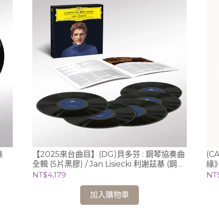
【2025來台曲目】(DG)貝多芬 : 鋼琴協奏曲
(C
全輯 (5片黑膠) / Jan Lisiecki 利謝茲基 (鋼
緣》
琴、指揮) 聖馬丁學院管弦樂團
NT$4,179
NT
加入購物車