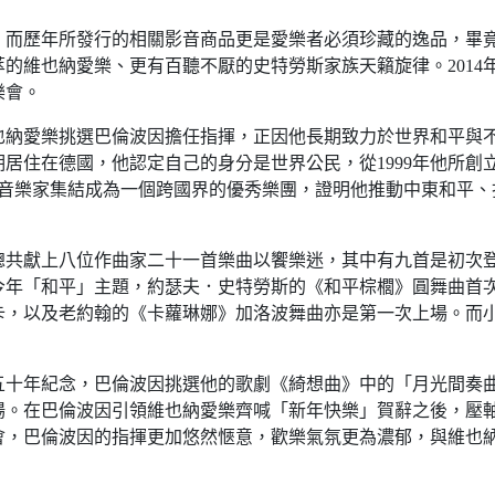
，而歷年所發行的相關影音商品更是愛樂者必須珍藏的逸品，畢
的維也納愛樂、更有百聽不厭的史特勞斯家族天籟旋律。2014
樂會。
維也納愛樂挑選巴倫波因擔任指揮，正因他長期致力於世界和平與不
在德國，他認定自己的身分是世界公民，從1999年他所創立的「東
拉伯裔的青年音樂家集結成為一個跨國界的優秀樂團，證明他推動中東
14年總共獻上八位作曲家二十一首樂曲以饗樂迷，其中有九首是初
今年「和平」主題，約瑟夫．史特勞斯的《和平棕櫚》圓舞曲首
卡，以及老約翰的《卡蘿琳娜》加洛波舞曲亦是第一次上場。而
百五十年紀念，巴倫波因挑選他的歌劇《綺想曲》中的「月光間奏
場。在巴倫波因引領維也納愛樂齊喊「新年快樂」賀辭之後，壓
樂會，巴倫波因的指揮更加悠然愜意，歡樂氣氛更為濃郁，與維也
。