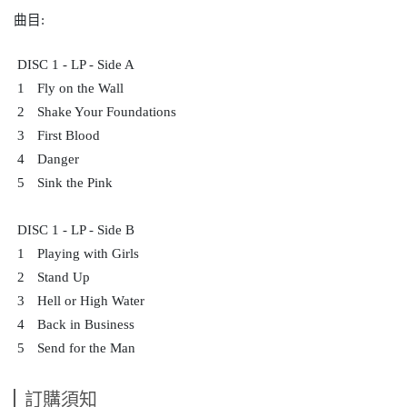
曲目
:
DISC 1 - LP - Side A
1
Fly on the Wall
2
Shake Your Foundations
3
First Blood
4
Danger
5
Sink the Pink
DISC 1 - LP - Side B
1
Playing with Girls
2
Stand Up
3
Hell or High Water
4
Back in Business
5
Send for the Man
訂購須知