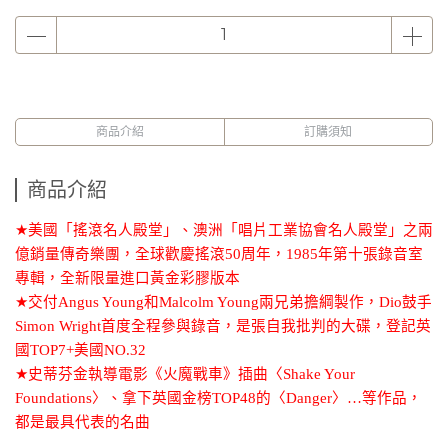
商品介紹
訂購須知
商品介紹
★
美國「搖滾名人殿堂」、澳洲「唱片工業協會名人殿堂」之兩
億銷量傳奇樂團，全球歡慶搖滾
50
周年，
1985
年第十張錄音室
專輯，全新限量進口黃金彩膠版本
★
交付
Angus Young
和
Malcolm Young
兩兄弟擔綱製作，
Dio
鼓手
Simon Wright
首度全程參與錄音，是張自我批判的大碟，登記英
國
TOP7+
美國
NO.32
★
史蒂芬金執導電影《火魔戰車》插曲〈
Shake Your
Foundations
〉、拿下英國金榜
TOP48
的〈
Danger
〉
…
等作品，
都是最具代表的名曲