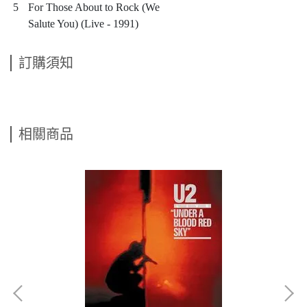
5
For Those About to Rock (We
Salute You) (Live - 1991)
訂購須知
相關商品