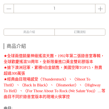
商品介紹
訂購須知
商品介紹
★
全球兩億銷量神級搖滾天團，
1992
年第二張錄音室專輯，
全球歡慶搖滾
50
周年，全新限量進口黃金雙彩膠版本
★
搶下澳洲冠軍，累積
9
白金銷售，美國空降
TOP15
，熱賣
超過
300
萬張
★
經典曲目現場感受〈
Thunderstruck
〉、〈
Shoot To
Thrill
〉、〈
Back In Black
〉、〈
Heatseeker
〉、〈
Highway
To Hell
〉、〈
For Those About To Rock (We Salute You)
〉
…
等
曲目不同於錄音室版本的現場火侯掌控
曲目
: