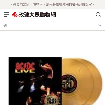
。親愛的樂迷，購物前，請先將帳號啟用與密碼完成設定。