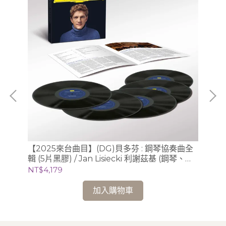
(D
肯尼•
【2025來台曲目】(DG)貝多芬 : 鋼琴協奏曲全
(2
輯 (5片黑膠) / Jan Lisiecki 利謝茲基 (鋼琴、指
NT
揮) 聖馬丁學院管弦樂團
NT$4,179
加入購物車