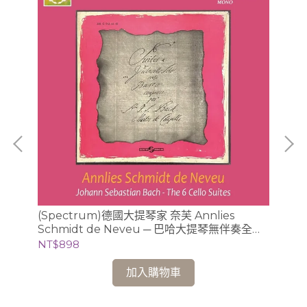
(Spectrum)德國大提琴家 奈芙 Annlies
【
Schmidt de Neveu ─ 巴哈大提琴無伴奏全曲
輯 (5片黑膠) / Jan Lisiecki 利謝茲基 (鋼琴、指
錄音 2CD (Ducretet-Thomson版)
揮
NT$898
NT
加入購物車