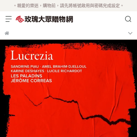
。親愛的樂迷，購物前，請先將帳號啟用與密碼完成設定。