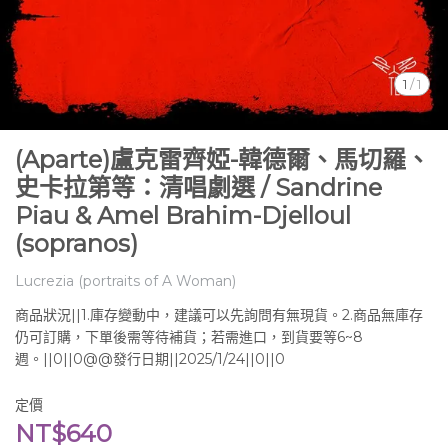
1
/
1
(Aparte)盧克雷齊婭-韓德爾、馬切羅、
史卡拉第等：清唱劇選 / Sandrine
Piau & Amel Brahim-Djelloul
(sopranos)
Lucrezia (portraits of A Woman)
商品狀況||1.庫存變動中，建議可以先詢問有無現貨。2.商品無庫存
仍可訂購，下單後需等待補貨；若需進口，到貨要等6~8
週。||0||0@@發行日期||2025/1/24||0||0
定價
NT$640