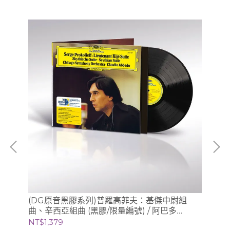
唱版)
(DG原音黑膠系列)普羅高菲夫：基傑中尉組
(
曲、辛西亞組曲 (黑膠/限量編號) / 阿巴多
膠/
Claudio Abbado (指揮) 芝加哥交響樂團
NT$1,379
NT