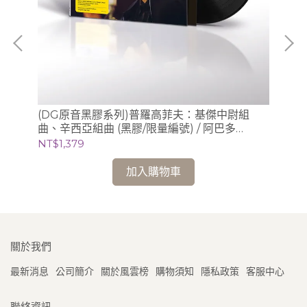
、
(DG原音黑膠系列)普羅高菲夫：基傑中尉組
(
曲、辛西亞組曲 (黑膠/限量編號) / 阿巴多
膠/
Claudio Abbado (指揮) 芝加哥交響樂團
NT$1,379
NT
加入購物車
關於我們
最新消息
公司簡介
關於風雲榜
購物須知
隱私政策
客服中心
聯絡資訊