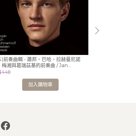
DG)前奏曲輯 - 蕭邦、巴哈、拉赫曼尼諾
(DG)前奏曲輯
、梅湘與葛瑞茲基的前奏曲 / Jan
夫、梅湘與葛瑞茲
sieckie 利謝茲基 (鋼琴)
Jan Lisiecki
$448
NT$1,319
加入購物車