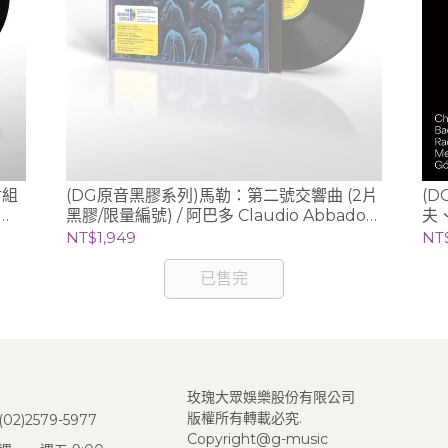
尉組
(DG原音黑膠系列)馬勒：第二號交響曲 (2片
(
黑膠/限量編號) / 阿巴多 Claudio Abbado
夫
(指揮) 芝加哥交響樂團
Li
NT$1,949
NT
已售完
玫瑰大眾娛樂股份有限公司
版權所有轉載必究.
2)2579-5977
Copyright@g-music