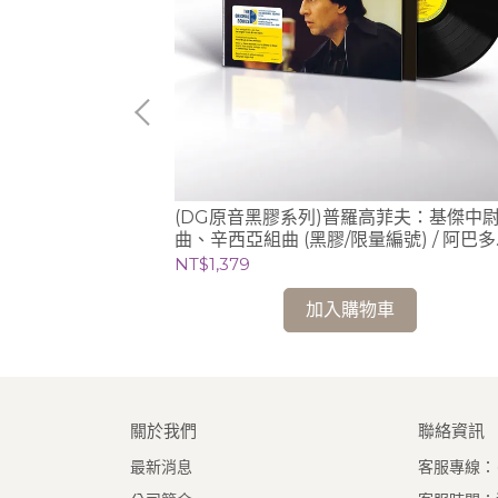
哈、拉赫曼尼諾
(DG原音黑膠系列)普羅高菲夫：基傑中
2片黑膠) /
曲、辛西亞組曲 (黑膠/限量編號) / 阿巴多
琴)
Claudio Abbado (指揮) 芝加哥交響樂團
NT$1,379
加入購物車
關於我們
聯絡資訊
最新消息
客服專線：(0