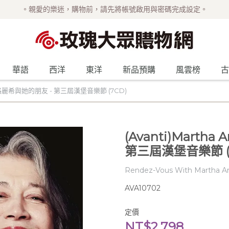
。親愛的樂迷，購物前，請先將帳號啟用與密碼完成設定。
華語
西洋
東洋
新品預購
風雲榜
古
ch 阿格麗希與她的朋友 - 第三屆漢堡音樂節 (7CD)
(Avanti)Marth
第三屆漢堡音樂節 (
Rendez-Vous With Martha Ar
AVA10702
定價
NT$2,798