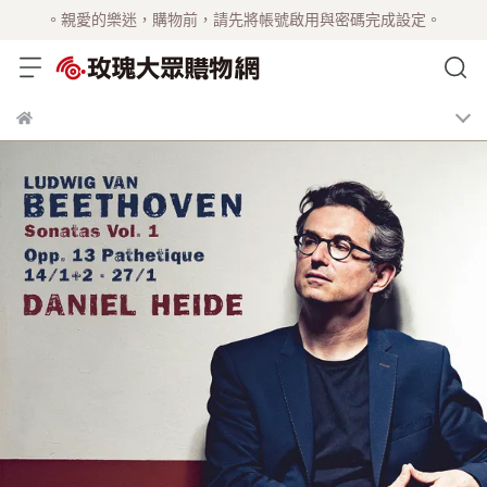
。親愛的樂迷，購物前，請先將帳號啟用與密碼完成設定。