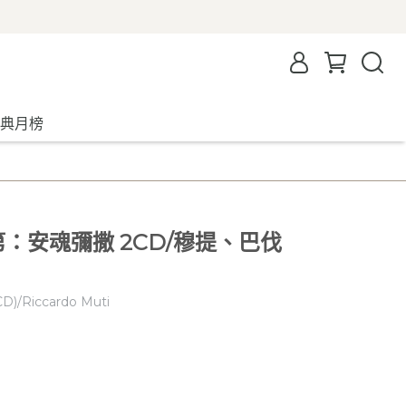
典月榜
)威爾第：安魂彌撒 2CD/穆提、巴伐
CD)/Riccardo Muti