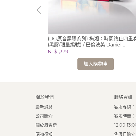
芙 Annlies
(DG原音黑膠系列) 梅湘：時間終止四重奏
─ 巴哈大提琴無伴奏全
(黑膠/限量編號) / 巴倫波英 Daniel
homson版)
Barenboim (鋼琴)
NT$1,379
加入購物車
關於我們
聯絡資訊
最新消息
客服專線：(0
公司簡介
客服時間：週
關於風雲榜
12:00 13
購物須知
例假日除外