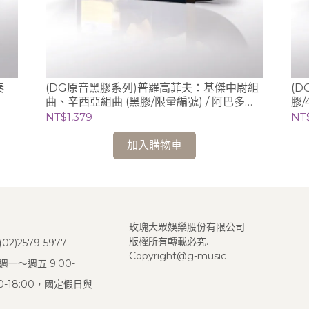
(DG原音黑膠系列)普羅高菲夫：基傑中尉組
(
曲、辛西亞組曲 (黑膠/限量編號) / 阿巴多
膠/
Claudio Abbado (指揮) 芝加哥交響樂團
NT$1,379
NT
加入購物車
玫瑰大眾娛樂股份有限公司
版權所有轉載必究.
2)2579-5977
Copyright@g-music
一～週五 9:00-
:00-18:00，國定假日與