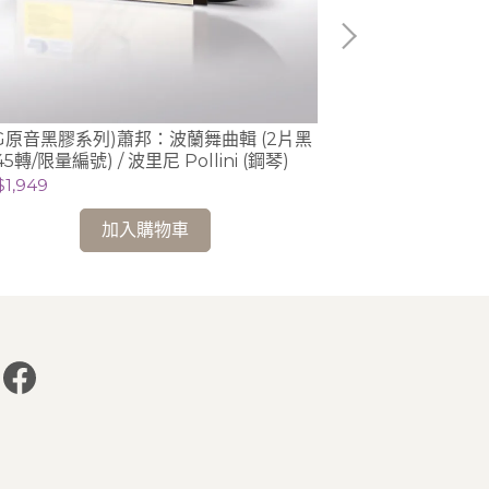
DG原音黑膠系列)蕭邦：波蘭舞曲輯 (2片黑
(Spectrum)德
45轉/限量編號) / 波里尼 Pollini (鋼琴)
Schmidt de
曲錄音 2CD (Du
$1,949
NT$898
加入購物車