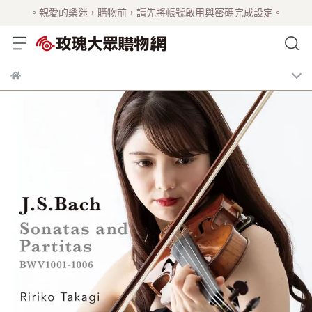
。親愛的樂迷，購物前，請先將帳號啟用與密碼完成設定。