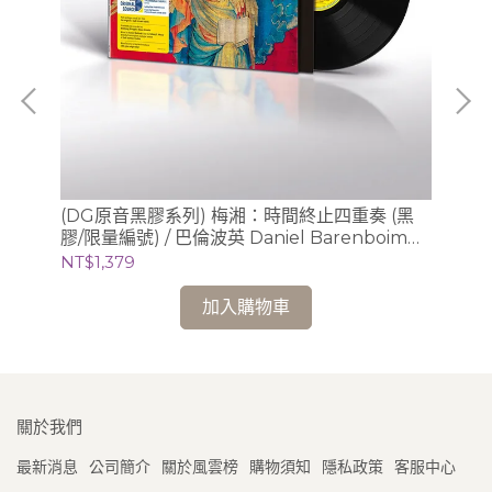
(DG原音黑膠系列) 梅湘：時間終止四重奏 (黑
(
膠/限量編號) / 巴倫波英 Daniel Barenboim
膠/
(鋼琴)
芝
NT$1,379
NT
加入購物車
關於我們
最新消息
公司簡介
關於風雲榜
購物須知
隱私政策
客服中心