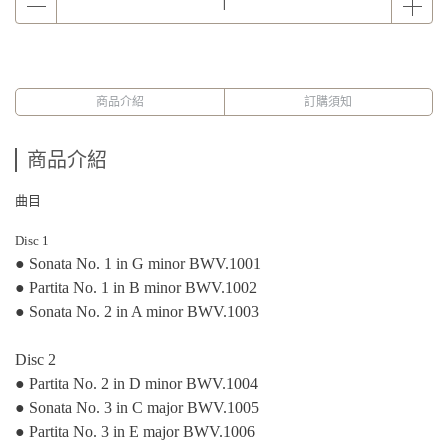
商品介紹
訂購須知
商品介紹
曲目
Disc 1
● Sonata No. 1 in G minor BWV.1001
● Partita No. 1 in B minor BWV.1002
● Sonata No. 2 in A minor BWV.1003
Disc 2
● Partita No. 2 in D minor BWV.1004
● Sonata No. 3 in C major BWV.1005
● Partita No. 3 in E major BWV.1006