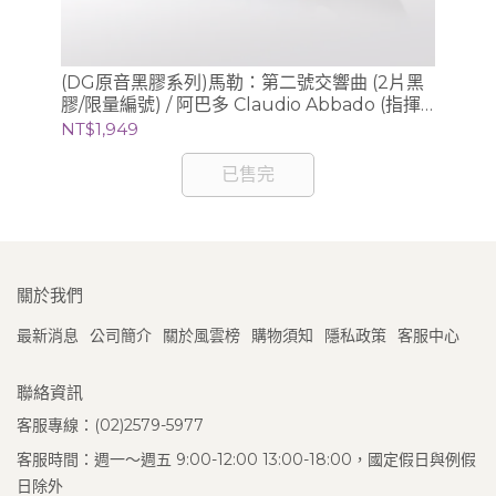
》/
(DG原音黑膠系列)馬勒：第二號交響曲 (2片黑
(S
膠/限量編號) / 阿巴多 Claudio Abbado (指揮)
Sc
芝加哥交響樂團
錄音
NT$1,949
NT
已售完
關於我們
最新消息
公司簡介
關於風雲榜
購物須知
隱私政策
客服中心
聯絡資訊
客服專線：(02)2579-5977
客服時間：週一～週五 9:00-12:00 13:00-18:00，國定假日與例假
日除外