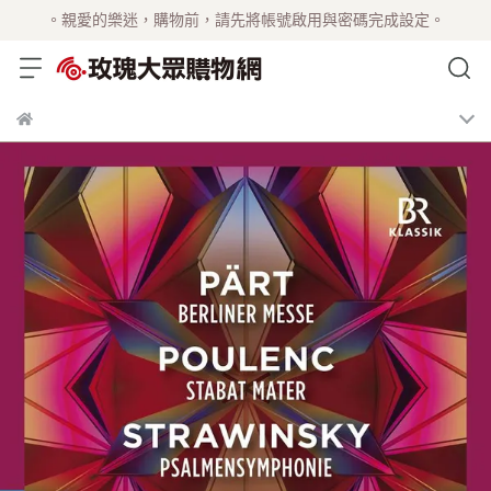
。親愛的樂迷，購物前，請先將帳號啟用與密碼完成設定。