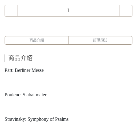
商品介紹
訂購須知
商品介紹
Pärt: Berliner Messe
Poulenc: Stabat mater
Stravinsky: Symphony of Psalms