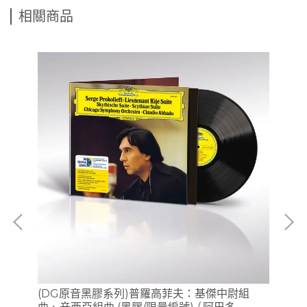
相關商品
》/
(DG原音黑膠系列)普羅高菲夫：基傑中尉組
(