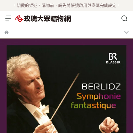
。親愛的樂迷，購物前，請先將帳號啟用與密碼完成設定。