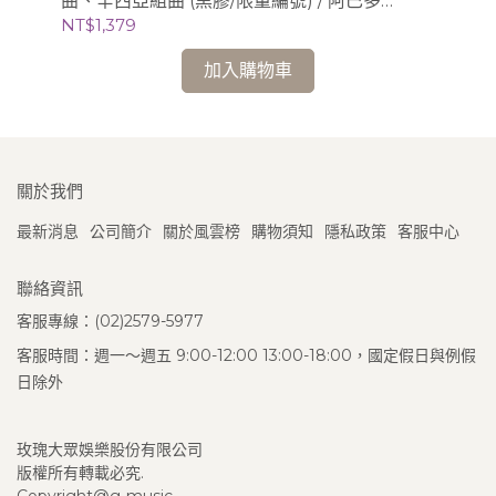
曲、辛西亞組曲 (黑膠/限量編號) / 阿巴多
膠/
Claudio Abbado (指揮) 芝加哥交響樂團
NT$1,379
NT
加入購物車
關於我們
最新消息
公司簡介
關於風雲榜
購物須知
隱私政策
客服中心
聯絡資訊
客服專線：(02)2579-5977
客服時間：週一～週五 9:00-12:00 13:00-18:00，國定假日與例假
日除外
玫瑰大眾娛樂股份有限公司
版權所有轉載必究.