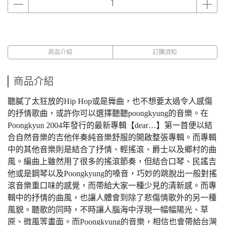
商品介紹
訂購須知
商品介紹
聽膩了太狂放的Hip Hop或是舞曲，也不想要太過令人感傷
的抒情歌曲，或許你可以選擇聽聽poongkyung的音樂。在
Poongkyun 2004年發行的最新專輯【dear…】第一首便以結
合自然音樂的吉他伴奏純音樂舒服的開啟整張專輯。而專輯
中的其他音樂則是結合了抒情、輕搖滾、爵士以及鄉村的曲
風。編曲上雖然用了很多的搖滾節奏，但結合口琴、民謠吉
他或是鋼琴以及Poongkyung的嗓音，巧妙的跳脫出一般對搖
滾音樂重口味的感覺，而帶給大家一種少見的清新感。而專
輯中的抒情的曲風，也讓人體會到除了悲傷情歌外的另一種
風貌。聽歌的同時，不時讓人腦海中浮現一幅幅陽光、草
原、微風等畫面。而Poongkyung的音樂，相信也會帶給台灣